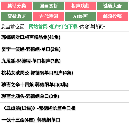
笑话分类
国画赏析
相声戏曲
谜语大全
查歇后语
古代诗词
AI绘画
邮箱投稿
您当前位置：
网站首页
>
相声打包下载
>内容详情页~
郭德纲对口相声精品集(41集)
婴宁一笑缘-郭德纲-单口(2集)
九尾狐-郭德纲-单口相声(3集)
桃花女破周公-郭德纲单口相声(4集)
聊斋之辛十四娘-郭德纲单口(4集)
聊斋之鸦头-郭德纲单口(3集)
《丑娘娘(13集)》-郭德纲长篇单口相
一钱十三命(4集)_郭德纲单口