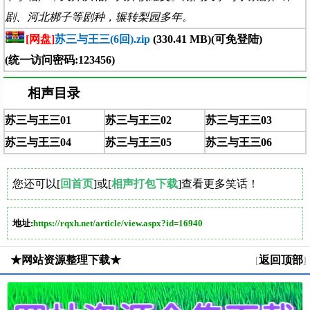
剧、河北梆子等剧种，辗转梨园多年。
[网盘]
苏三与王三(6回).zip
(330.41 MB)(可免登陆)
(统一访问密码:123456)
相声目录
苏三与王三01
苏三与王三02
苏三与王三03
苏三与王三04
苏三与王三05
苏三与王三06
您还可以[
回首页
]或[
相声打包下载
]查看更多笑话！
地址:
https://rqxh.net/article/view.aspx?id=16940
★网站资源整理下载★
返回顶部
[
]