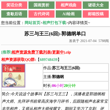
笑话分类
国画赏析
相声戏曲
谜语大全
查歇后语
古代诗词
AI绘画
邮箱投稿
您当前位置：
网站首页
>
相声打包下载
>内容详情页~
苏三与王三(6回)-郭德纲单口
发表于 2021-07-04 5788阅
[推荐]
相声资源免费下载列表(更新中)
.zip
相声资源获取QQ群:
【
689748439
】
作品:
苏三与王三(6回)
主播:
郭德纲
时长:
06
小时
20
分钟
简介:
今天说这个故事叫【苏三与王三】，演播者是郭德纲相
声大师。先拜评书前辈高庆海学习评书，后跟随相声名家常宝
丰学相声，又师从相声大师侯耀文。期间又学习了京剧、评