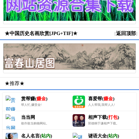
★中国历史名画欣赏[JPG+TIF]★
返回顶部
[
]
★推荐★
赏帮赚(
赚金
)
喜爱帮(
赚金
)
帮人忙,赚赏金!
人人帮我,我帮人人!
当当网
相声下载(
打包
)
敢作敢当购物网站。
郭德纲于谦相声下载。
名人名言(
站内
)
谜语大全(
站内
)