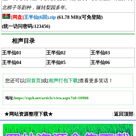
北梆子等剧种，辗转梨园多年。
[网盘]
王半仙(6回).zip
(61.78 MB)(可免登陆)
(统一访问密码:123456)
相声目录
王半仙01
王半仙02
王半仙03
王半仙04
王半仙05
王半仙06
您还可以[
回首页
]或[
相声打包下载
]查看更多笑话！
地址:
https://rqxh.net/article/view.aspx?id=16966
★网站资源整理下载★
返回顶部
[
]