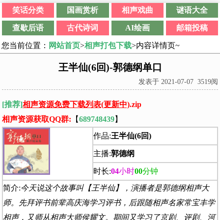
笑话分类
国画赏析
相声戏曲
谜语大全
查歇后语
古代诗词
AI绘画
邮箱投稿
您当前位置：
网站首页
>
相声打包下载
>内容详情页~
王半仙(6回)-郭德纲单口
发表于 2021-07-07 3519阅
[推荐]
相声资源免费下载列表(更新中)
.zip
相声资源获取QQ群:
【
689748439
】
作品:
王半仙(6回)
主播:
郭德纲
时长:
04
小时
00
分钟
简介:
今天说这个故事叫【王半仙】，演播者是郭德纲相声大
师。先拜评书前辈高庆海学习评书，后跟随相声名家常宝丰学
相声，又师从相声大师侯耀文。期间又学习了京剧、评剧、河