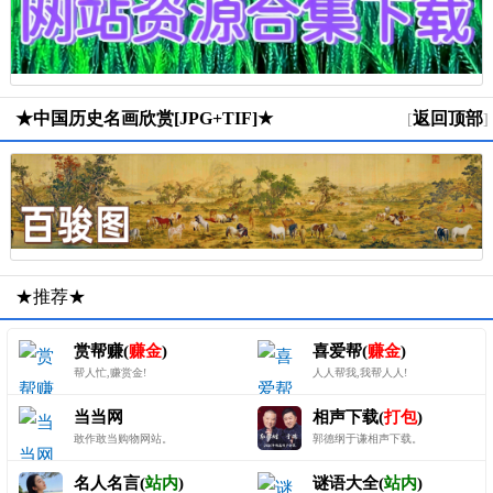
★中国历史名画欣赏[JPG+TIF]★
返回顶部
[
]
★推荐★
赏帮赚(
赚金
)
喜爱帮(
赚金
)
帮人忙,赚赏金!
人人帮我,我帮人人!
当当网
相声下载(
打包
)
敢作敢当购物网站。
郭德纲于谦相声下载。
名人名言(
站内
)
谜语大全(
站内
)