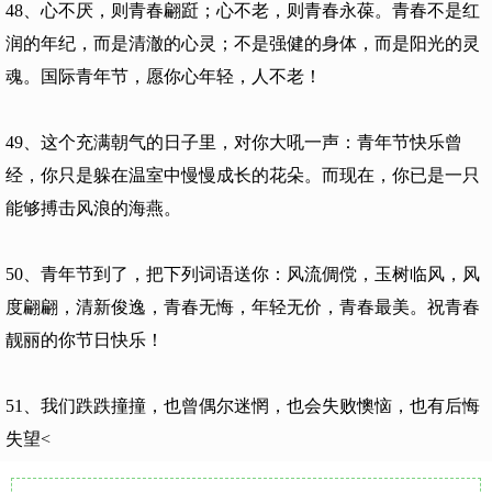
48、心不厌，则青春翩跹；心不老，则青春永葆。青春不是红
润的年纪，而是清澈的心灵；不是强健的身体，而是阳光的灵
魂。国际青年节，愿你心年轻，人不老！
49、这个充满朝气的日子里，对你大吼一声：青年节快乐曾
经，你只是躲在温室中慢慢成长的花朵。而现在，你已是一只
能够搏击风浪的海燕。
50、青年节到了，把下列词语送你：风流倜傥，玉树临风，风
度翩翩，清新俊逸，青春无悔，年轻无价，青春最美。祝青春
靓丽的你节日快乐！
51、我们跌跌撞撞，也曾偶尔迷惘，也会失败懊恼，也有后悔
失望<