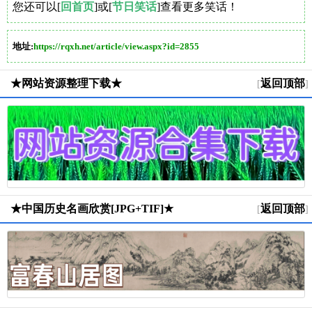
您还可以[
回首页
]或[
节日笑话
]查看更多笑话！
地址:
https://rqxh.net/article/view.aspx?id=2855
★网站资源整理下载★
返回顶部
[
]
★中国历史名画欣赏[JPG+TIF]★
返回顶部
[
]