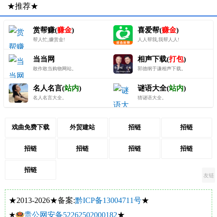
★推荐★
赏帮赚(
赚金
)
喜爱帮(
赚金
)
帮人忙,赚赏金!
人人帮我,我帮人人!
当当网
相声下载(
打包
)
敢作敢当购物网站。
郭德纲于谦相声下载。
名人名言(
站内
)
谜语大全(
站内
)
名人名言大全。
猜谜语大全。
戏曲免费下载
外贸建站
招链
招链
招链
招链
招链
招链
招链
友链
★2013-2026★备案:
黔ICP备13004711号
★
★
贵公网安备52262502000182
★