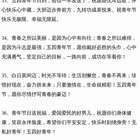
33、五四青年节日到，短信一早发送了，祝愿烦忧耳边散，开
心快乐心中藏，大胆迈步奔前方，九转功成喜悦来。祝青年节
快乐无极限、幸福无限延。
34、青春之所以美丽，是因为心中有向往；青春之所以难得，
是因为斗志是最强；五四青年节，愿你戴好必胜的头巾，心中
充满勇气，坚定自己的目标，一路向前，成功在等着你！
35、白日莫闲迈，时光不等待；生活别懈怠，青春不再来；珍
惜好现在，奋力拼未来；只要激情在，生命就精彩！五四青年
节，愿你尽情抒写青春的豪迈！
36、青年节日送祝福，爱国爱民的好男儿，祝愿你们身体健
康，笑容永伴脸庞，希望你们平安安定，快乐时刻绕身旁！无
私好青年！五四好青年！