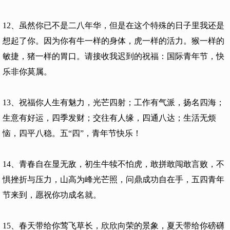
12、虽然你已不是二八年华，但是在这个特殊的日子里我还是
想起了你。因为你有牛一样的身体，虎一样的活力。猴一样的
敏捷，猪一样的胃口。请接收我迟到的祝福：国际青年节，快
乐非你莫属。
13、祝福你人生有魅力，光芒四射；工作有气派，扬名四海；
生意有好运，四季发财；交往有人缘，四通八达；生活无烦
恼，四平八稳。五“四”，青年节快乐！
14、青春自在显无敌，初生牛犊不怕虎，敢拼敢闯敢言败，不
惧挫折与压力，山高为峰光芒照，问鼎成功自在手，五四青年
节来到，愿祝你功成名就。
15、春天带给你莺飞草长，欣欣向荣的景象，夏天带给你磅礴