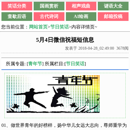
笑话分类
国画赏析
相声戏曲
谜语大全
查歇后语
古代诗词
AI绘画
邮箱投稿
您当前位置：
网站首页
>
节日笑话
>内容详情页~
5月4日微信祝福短信息
发表于 2018-04-28_02:49:00 3678阅
所属专题: [
青年节
] 所属栏目:[
节日笑话
]
01、做世界青年的好榜样，扬中华儿女远大志向，尊师重学为