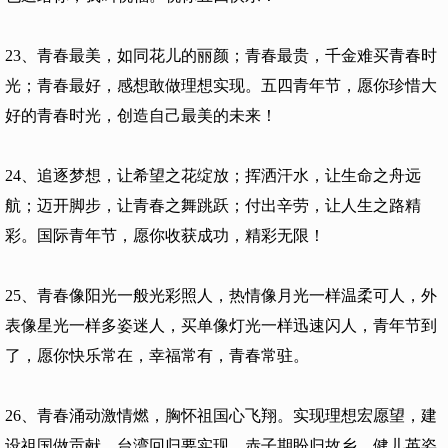
23、青春最美，如同花儿的丽颜；青春最贵，千金难买青春时
光；青春最好，感想敢做理想实现。五四青年节，愿你珍惜大
好的青春时光，创造自己最美的未来！
24、追逐梦想，让希望之花绽放；挥洒汗水，让生命之舟远
航；迈开脚步，让青春之舞跳跃；付出辛劳，让人生之路精
彩。国际青年节，愿你收获成功，精彩无限！
25、青春像阳光一般光彩照人，热情像月光一样温柔可人，外
表像星光一样多姿迷人，买单像灯光一样迅速闪人，青年节到
了，愿你快乐常在，幸福常有，青春常驻。
26、青春涌动激情燃，胸怀祖国心飞翔。实现理想宏愿望，建
设祖国做贡献。台湾回归要实现，赤子期盼归故乡。健儿英姿