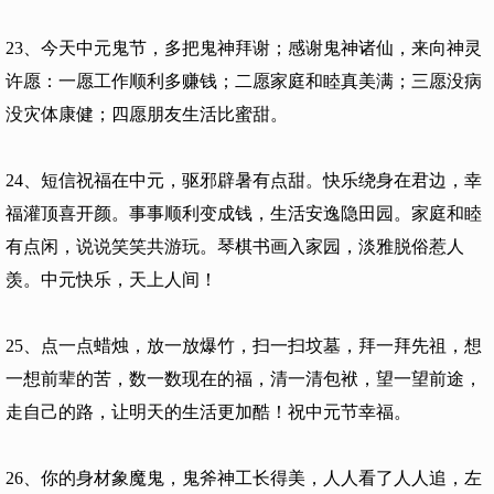
23、今天中元鬼节，多把鬼神拜谢；感谢鬼神诸仙，来向神灵
许愿：一愿工作顺利多赚钱；二愿家庭和睦真美满；三愿没病
没灾体康健；四愿朋友生活比蜜甜。
24、短信祝福在中元，驱邪辟暑有点甜。快乐绕身在君边，幸
福灌顶喜开颜。事事顺利变成钱，生活安逸隐田园。家庭和睦
有点闲，说说笑笑共游玩。琴棋书画入家园，淡雅脱俗惹人
羡。中元快乐，天上人间！
25、点一点蜡烛，放一放爆竹，扫一扫坟墓，拜一拜先祖，想
一想前辈的苦，数一数现在的福，清一清包袱，望一望前途，
走自己的路，让明天的生活更加酷！祝中元节幸福。
26、你的身材象魔鬼，鬼斧神工长得美，人人看了人人追，左