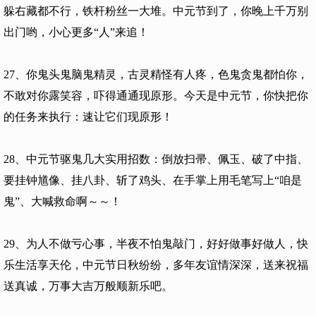
躲右藏都不行，铁杆粉丝一大堆。中元节到了，你晚上千万别
出门哟，小心更多“人”来追！
27、你鬼头鬼脑鬼精灵，古灵精怪有人疼，色鬼贪鬼都怕你，
不敢对你露笑容，吓得通通现原形。今天是中元节，你快把你
的任务来执行：速让它们现原形！
28、中元节驱鬼几大实用招数：倒放扫帚、佩玉、破了中指、
要挂钟馗像、挂八卦、斩了鸡头、在手掌上用毛笔写上“咱是
鬼”、大喊救命啊～～！
29、为人不做亏心事，半夜不怕鬼敲门，好好做事好做人，快
乐生活享天伦，中元节日秋纷纷，多年友谊情深深，送来祝福
送真诚，万事大吉万般顺新乐吧。