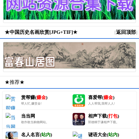
★中国历史名画欣赏[JPG+TIF]★
返回顶部
[
]
★推荐★
赏帮赚(
赚金
)
喜爱帮(
赚金
)
帮人忙,赚赏金!
人人帮我,我帮人人!
当当网
相声下载(
打包
)
敢作敢当购物网站。
郭德纲于谦相声下载。
名人名言(
站内
)
谜语大全(
站内
)