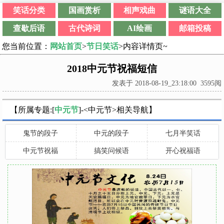
笑话分类
国画赏析
相声戏曲
谜语大全
查歇后语
古代诗词
AI绘画
邮箱投稿
您当前位置：
网站首页
>
节日笑话
>内容详情页~
2018中元节祝福短信
发表于 2018-08-19_23:18:00 3595阅
【所属专题:[
中元节
]-<中元节>相关导航】
鬼节的段子
中元的段子
七月半笑话
中元节祝福
搞笑问候语
开心祝福语