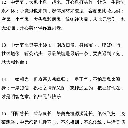
12、中元节，大鬼小鬼一起来。开心鬼打头阵，让你一生微笑
永不休；小魔鬼也来到，愿你身材如魔鬼，容颜更比花儿俏；
穷鬼、小气鬼，大头鬼和病鬼，统统往边靠，从此无悲伤，也
无烦恼，开心美丽伴你直到老。
13、中元节驱鬼实用妙招：倒放扫帚、身佩宝玉、咬破中指、
挂钟馗像、斩公鸡头，最最关键是最后一条，要真遇到了鬼，
就大喊救命！
14、一缕相思，但愿亲人魂魄归；一身正气，不怕恶鬼来缠
身；一条短信，祝福之情深又深。忘掉逝去的，把握好现在，
才是明智之举。祝中元节快乐！
15、阡陌悠长，碧草疯长，祭奠先祖源源流长。纸钱飞扬，淡
菊飘香，中元祭祖儿孙不忘。不忘祖训，不忘传统，生活美满