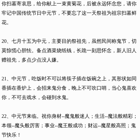
你扫墓寄哀思，给你献上一束黄菊花，后被永远怀念您，请你
牢记中国传统节日中元节，不要忘了这一天祭祖为祖宗扫墓鲜
花。
20、七月十五为中元，主要目的祭祖先，虽然民间称鬼节，切
莫惊慌心胆怯。备点酒菜烧纸钱，长跪一刻思怀念，新人旧人
赠祖先，多点少点没人嫌。
21、中元节，吃饭时不可以将筷子插在饭碗之上，其形状如同
香插在香炉上，会招来鬼分食，晚上不可吹口哨，当心鬼喜欢
你，不可去戏水，会碰到水鬼。
22、中元节来临。祝你身材--魔鬼般迷人；生活--魔法般精彩；
本领--魔头般厉害；事业--魔王般成功；财运--魔星般高照；鬼
节快乐！