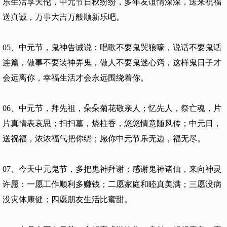
乐生活享天伦，中元节日秋纷纷，多年友谊情深深，送来祝福
送真诚，万事大吉万般顺新乐吧。
05、中元节，鬼神告诫说：唱歌不要鬼哭狼嚎，说话不要鬼话
连篇，做事不要装神弄鬼，做人不要鬼迷心窍，这样鬼日子才
会远离你，幸福生活才会永远围绕着你。
06、中元节，拜先祖，朵朵菊花敬亲人；忆先人，祭亡魂，片
片真情表哀思；扫扫墓，烧柱香，悠悠情意随风传；中元日，
送祝福，浓浓福气把你绕；愿你中元节乐无边，福无尽。
07、今天中元鬼节，多把鬼神拜谢；感谢鬼神诸仙，来向神灵
许愿：一愿工作顺利多赚钱；二愿家庭和睦真美满；三愿没病
没灾体康健；四愿朋友生活比蜜甜。