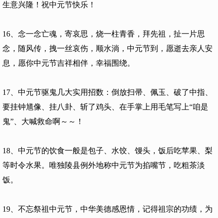
生意兴隆！祝中元节快乐！
16、念一念亡魂，寄哀思，烧一柱青香，拜先祖，扯一片思
念，随风传，拽一丝哀伤，顺水淌，中元节到，愿逝去亲人安
息，愿你中元节吉祥相伴，幸福围绕。
17、中元节驱鬼几大实用招数：倒放扫帚、佩玉、破了中指、
要挂钟馗像、挂八卦、斩了鸡头、在手掌上用毛笔写上“咱是
鬼”、大喊救命啊～～！
18、中元节的饮食一般是包子、水饺、馒头，饭后吃苹果、梨
等时令水果。唯独陵县例外地称中元节为掐嘴节，吃粗茶淡
饭。
19、不忘祭祖中元节，中华美德感恩情，记得祖宗的功绩，为