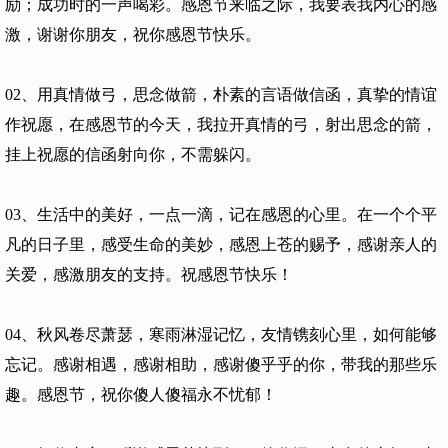
励；成功时的一声喝彩。感恩节来临之际，我要表我内心的感
激，谢谢你朋友，祝你感恩节快乐。
02、用真情做弓，思念做箭，朴素的言语做信函，真挚的情谊
作祝愿，在感恩节的今天，我拉开真情的弓，射出思念的箭，
挂上祝愿的信函射向你，不需躲闪。
03、生活中的美好，一点一滴，记在感恩的心里。在一个个平
凡的日子里，感受生命的美妙，感恩上苍的赐予，感谢亲人的
关爱，感激朋友的支持。祝感恩节快乐！
04、秋风卷尽萧瑟，寒雨淋湿记忆，友情镌刻心里，如何能够
忘记。感谢相遇，感谢相助，感谢傻乎乎的你，带我的那些乐
趣。感恩节，祝你傻人傻福永不忧郁！