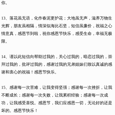
你。
13、落花虽无语，化作春泥更护花；大地虽无声，滋养万物生
光辉，朋友虽相隔，情深似海比石坚，短信虽廉价，祝福之心
情意真，感恩节到啦，祝你感恩节快乐，感受生命，幸福无极
限。
14、谨以此短信向帮助过我的，关心过我的，暗恋过我的，崇
拜过我的，批评过我的，感谢过我的兄弟姐妹们致以真诚的感
谢和衷心的祝福！感恩节快乐。
15、感谢每一次苦难，让我变得坚强；感谢每一次挫折，让我
不断成长；感谢每一次失败，让我累积经验；感谢每一次成
功，让我感受喜悦。感恩节，我们应感恩一切，无论好的还是
坏的。感恩节快乐！