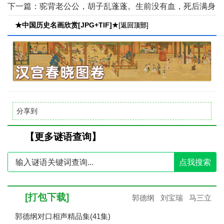
动物) 谜底：青蛙【点击查看】
下一篇：
驼背老公公，胡子乱蓬蓬。生前没有血，死后满身
红(打一动物) 谜底：虾【点击查看】
★中国历史名画欣赏[JPG+TIF]★
[
]
返回顶部
分享到
【更多谜语查询】
点我搜索
[打包下载]
郭德纲
刘宝瑞
马三立
郭德纲对口相声精品集(41集)