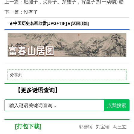
上一篇：
肥腿子，尖鼻子。穿裙子，背屋子(打一动物) 谜
底：鳖【点击查看】
下一篇：没有了
★中国历史名画欣赏[JPG+TIF]★
[
]
返回顶部
分享到
【更多谜语查询】
点我搜索
[打包下载]
郭德纲
刘宝瑞
马三立