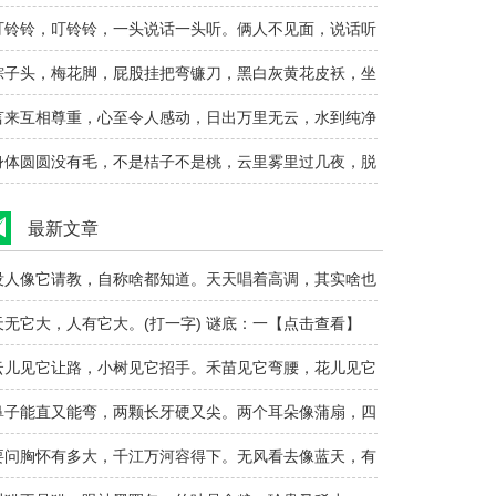
一生活用品..
叮铃铃，叮铃铃，一头说话一头听。俩人不见面，说话听
清。(打..
粽子头，梅花脚，屁股挂把弯镰刀，黑白灰黄花皮袄，坐
着反比站着..
言来互相尊重，心至令人感动，日出万里无云，水到纯净
明。(打..
身体圆圆没有毛，不是桔子不是桃，云里雾里过几夜，脱
去绿衣换红..
最新文章
没人像它请教，自称啥都知道。天天唱着高调，其实啥也
晓。(打..
天无它大，人有它大。(打一字) 谜底：一【点击查看】
云儿见它让路，小树见它招手。禾苗见它弯腰，花儿见它
头。(打..
鼻子能直又能弯，两颗长牙硬又尖。两个耳朵像蒲扇，四
条巨腿粗又..
要问胸怀有多大，千江万河容得下。无风看去像蓝天，有