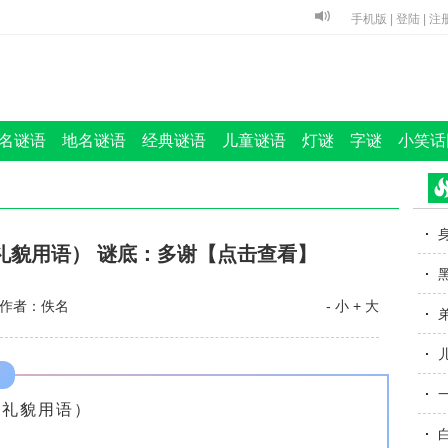
手机版
|
登陆
|
注
名谜语
地名谜语
经典谜语
儿童谜语
灯谜
字谜
小笑话
礼貌用语） 谜底：多谢【点击查看】
作者：佚名
- 小
+ 大
辞礼貌用语）