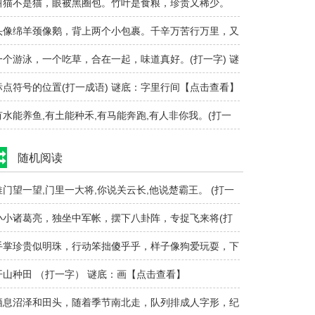
风就起雪浪..
叫猫不是猫，眼被黑圈包。竹叶是食粮，珍贵又稀少。
打一动物)..
头像绵羊颈像鹅，背上两个小包裹。千辛万苦行万里，又
耐渴来又耐..
一个游泳，一个吃草，合在一起，味道真好。(打一字) 谜
：鲜..
标点符号的位置(打一成语) 谜底：字里行间【点击查看】
有水能养鱼,有土能种禾,有马能奔跑,有人非你我。(打一
) 谜底..
随机阅读
推门望一望,门里一大将,你说关云长,他说楚霸王。 (打一
) 谜底..
小小诸葛亮，独坐中军帐，摆下八卦阵，专捉飞来将(打
动物) ..
手掌珍贵似明珠，行动笨拙傻乎乎，样子像狗爱玩耍，下
水上树有功..
开山种田 （打一字） 谜底：画【点击查看】
栖息沼泽和田头，随着季节南北走，队列排成人字形，纪