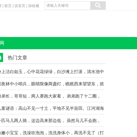
册
|
留言
|
设首页
|
加收藏
网
热门文章
身上洁白如玉，心中花花绿绿，白沙滩上打滚，清水池中
沐浴。（打..
黑夜林中小哨兵，眼睛限像两盏灯，瞧瞧西来望望东，抓
住盗贼不留..
弟弟长，哥哥短，两人赛跑大家看， 弟弟跑了十二圈，
哥哥一圈才..
儿童谜语：高山不见一寸土，平地不见半亩田。江河湖海
没有水，世..
一匹马儿两人骑，这边高来那边低， 虽然马儿不会跑，
两人骑着笑..
白嫩小宝宝，洗澡吹泡泡，洗洗身体小，再洗不见了（打