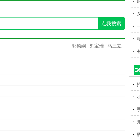
(
点我搜索
底
郭德纲
刘宝瑞
马三立
字
字
一