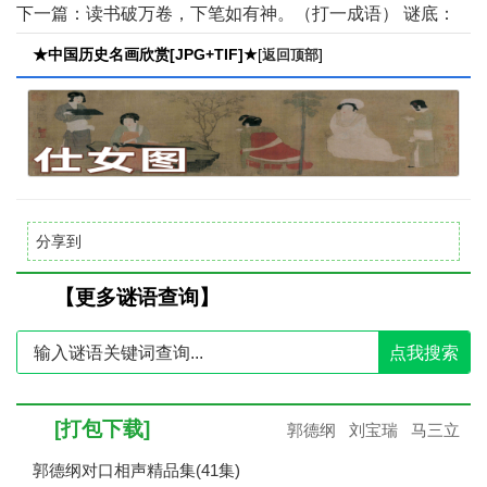
（天壤之别）或（为富不仁）【点击查看】
下一篇：
读书破万卷，下笔如有神。（打一成语） 谜底：
（熟能生巧）或（开卷有益）【点击查看】
★中国历史名画欣赏[JPG+TIF]★
[
]
返回顶部
分享到
【更多谜语查询】
点我搜索
[打包下载]
郭德纲
刘宝瑞
马三立
郭德纲对口相声精品集(41集)