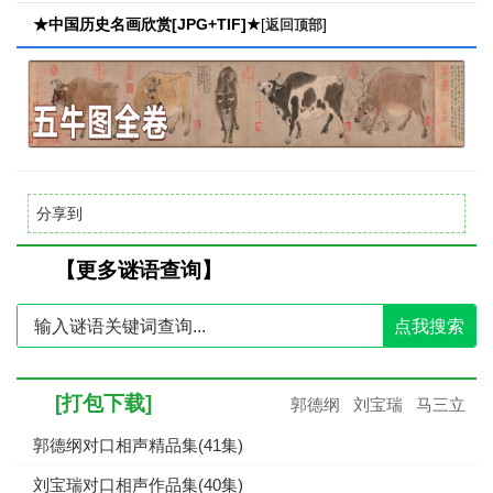
★中国历史名画欣赏[JPG+TIF]★
[
]
返回顶部
分享到
【更多谜语查询】
点我搜索
[打包下载]
郭德纲
刘宝瑞
马三立
郭德纲对口相声精品集(41集)
刘宝瑞对口相声作品集(40集)