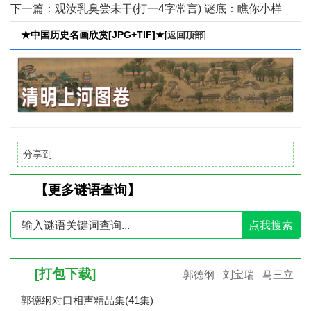
查看】
下一篇：
观汝乳臭尝未干(打一4字常言) 谜底：瞧你小样
【点击查看】
★中国历史名画欣赏[JPG+TIF]★
[
]
返回顶部
分享到
【更多谜语查询】
点我搜索
[打包下载]
郭德纲
刘宝瑞
马三立
郭德纲对口相声精品集(41集)