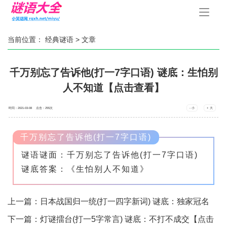
手
机
导
航
当前位置：
经典谜语
> 文章
千万别忘了告诉他(打一7字口语) 谜底：生怕别
人不知道【点击查看】
时间：2021-03-08 点击：
255
次
- 小
+ 大
千万别忘了告诉他(打一7字口语)
谜语谜面：千万别忘了告诉他(打一7字口语)
谜底答案：《生怕别人不知道》
上一篇：
日本战国归一统(打一四字新词) 谜底：独家冠名
【点击查看】
下一篇：
灯谜擂台(打一5字常言) 谜底：不打不成交【点击