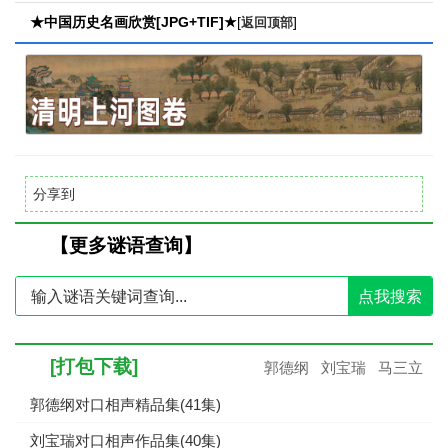
查看】
★中国历史名画欣赏[JPG+TIF]★
[
]
返回顶部
分享到
【更多谜语查询】
点我搜索
[打包下载]
郭德纲
刘宝瑞
马三立
郭德纲对口相声精品集(41集)
刘宝瑞对口相声作品集(40集)