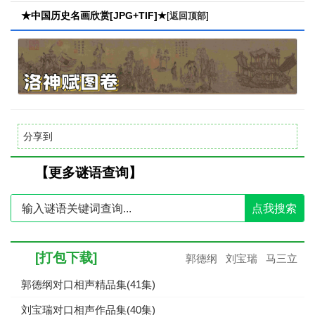
【点击查看】
★中国历史名画欣赏[JPG+TIF]★
[
]
返回顶部
分享到
【更多谜语查询】
点我搜索
[打包下载]
郭德纲
刘宝瑞
马三立
郭德纲对口相声精品集(41集)
刘宝瑞对口相声作品集(40集)