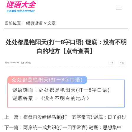
手
机
导
航
当前位置：
经典谜语
> 文章
处处都是艳阳天(打一8字口语) 谜底：没有不明
白的地方【点击查看】
时间：2021-03-09 点击：
573
次
- 小
+ 大
处处都是艳阳天(打一8字口语)
谜语谜面：处处都是艳阳天(打一8字口语)
谜底答案：《没有不明白的地方》
上一篇：
棋盘再没啥绊马腿(打一五字常言) 谜底：日子好过
了【点击查看】
下一篇：
两岸统一成共识(打一四字常言) 谜底：思想集中