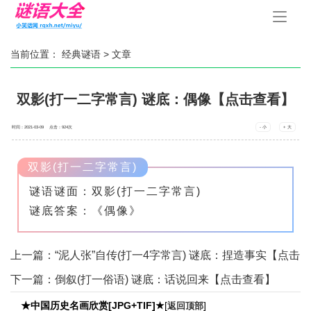
手
机
导
航
当前位置：
经典谜语
> 文章
双影(打一二字常言) 谜底：偶像【点击查看】
时间：2021-03-09 点击：
924
次
- 小
+ 大
双影(打一二字常言)
谜语谜面：双影(打一二字常言)
谜底答案：《偶像》
上一篇：
“泥人张”自传(打一4字常言) 谜底：捏造事实【点击
查看】
下一篇：
倒叙(打一俗语) 谜底：话说回来【点击查看】
★中国历史名画欣赏[JPG+TIF]★
[
]
返回顶部