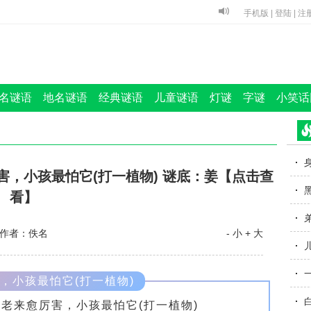
手机版
|
登陆
|
注
名谜语
地名谜语
经典谜语
儿童谜语
灯谜
字谜
小笑话
，小孩最怕它(打一植物) 谜底：姜【点击查
看】
作者：佚名
- 小
+ 大
，小孩最怕它(打一植物)
老来愈厉害，小孩最怕它(打一植物)