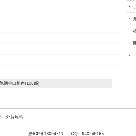
一
纲单口相声(106部)
载
外贸建站
黔ICP备13004711
- QQ：940249165