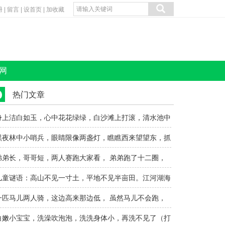
册
|
留言
|
设首页
|
加收藏
网
热门文章
身上洁白如玉，心中花花绿绿，白沙滩上打滚，清水池中
沐浴。（打..
黑夜林中小哨兵，眼睛限像两盏灯，瞧瞧西来望望东，抓
住盗贼不留..
弟弟长，哥哥短，两人赛跑大家看， 弟弟跑了十二圈，
哥哥一圈才..
儿童谜语：高山不见一寸土，平地不见半亩田。江河湖海
没有水，世..
一匹马儿两人骑，这边高来那边低， 虽然马儿不会跑，
两人骑着笑..
白嫩小宝宝，洗澡吹泡泡，洗洗身体小，再洗不见了（打