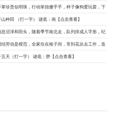
动物) ..
手掌珍贵似明珠，行动笨拙傻乎乎，样子像狗爱玩耍，下
水上树有功..
开山种田 （打一字） 谜底：画【点击查看】
栖息沼泽和田头，随着季节南北走，队列排成人字形，纪
律自觉能遵..
团结劳动是模范，全家住在格子间，常到花丛去工作，造
出产品比糖..
十五天（打一字） 谜底：胖【点击查看】