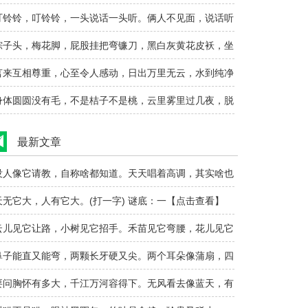
一生活用品..
叮铃铃，叮铃铃，一头说话一头听。俩人不见面，说话听
清。(打..
粽子头，梅花脚，屁股挂把弯镰刀，黑白灰黄花皮袄，坐
着反比站着..
言来互相尊重，心至令人感动，日出万里无云，水到纯净
明。(打..
身体圆圆没有毛，不是桔子不是桃，云里雾里过几夜，脱
去绿衣换红..
最新文章
没人像它请教，自称啥都知道。天天唱着高调，其实啥也
晓。(打..
天无它大，人有它大。(打一字) 谜底：一【点击查看】
云儿见它让路，小树见它招手。禾苗见它弯腰，花儿见它
头。(打..
鼻子能直又能弯，两颗长牙硬又尖。两个耳朵像蒲扇，四
条巨腿粗又..
要问胸怀有多大，千江万河容得下。无风看去像蓝天，有