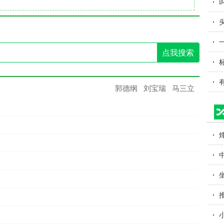
(
点我搜索
底
郭德纲
刘宝瑞
马三立
字
蟆
字