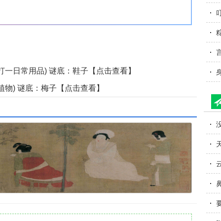
得
打一日常用品) 谜底：鞋子【点击查看】
透
植物) 谜底：梅子【点击查看】
不
点