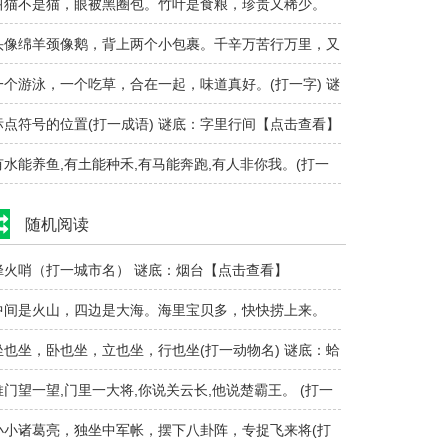
风就起雪浪..
叫猫不是猫，眼被黑圈包。竹叶是食粮，珍贵又稀少。
打一动物)..
头像绵羊颈像鹅，背上两个小包裹。千辛万苦行万里，又
耐渴来又耐..
一个游泳，一个吃草，合在一起，味道真好。(打一字) 谜
：鲜..
标点符号的位置(打一成语) 谜底：字里行间【点击查看】
有水能养鱼,有土能种禾,有马能奔跑,有人非你我。(打一
) 谜底..
随机阅读
烽火哨（打一城市名） 谜底：烟台【点击查看】
中间是火山，四边是大海。海里宝贝多，快快捞上来。
(打一日常用..
坐也坐，卧也坐，立也坐，行也坐(打一动物名) 谜底：蛤
【点..
推门望一望,门里一大将,你说关云长,他说楚霸王。 (打一
) 谜底..
小小诸葛亮，独坐中军帐，摆下八卦阵，专捉飞来将(打