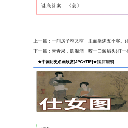
谜底答案：《姜》
上一篇：
一间房子窄又窄，里面坐满五个客。(
下一篇：
青青果，圆溜溜，咬一口皱眉头(打一
★中国历史名画欣赏[JPG+TIF]★
[
]
返回顶部