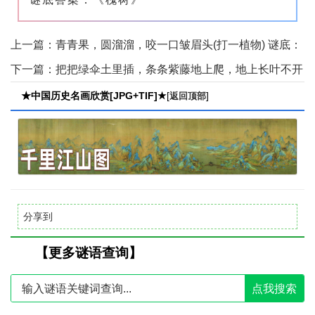
上一篇：
青青果，圆溜溜，咬一口皱眉头(打一植物) 谜底：
梅子【点击查看】
下一篇：
把把绿伞土里插，条条紫藤地上爬，地上长叶不开
花，地下结串大甜瓜(打一植物) 谜底：红薯【点击查看】
★中国历史名画欣赏[JPG+TIF]★
[
]
返回顶部
分享到
【更多谜语查询】
点我搜索