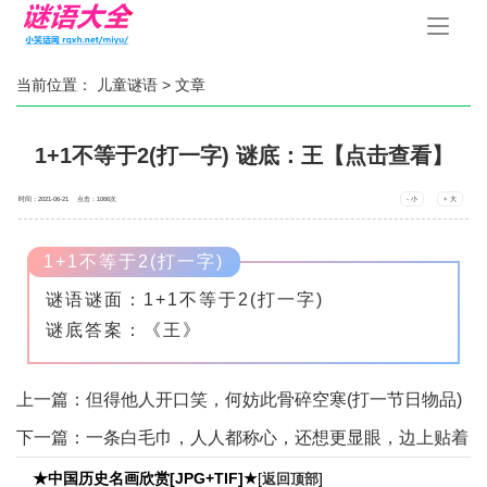
手
机
导
航
当前位置：
儿童谜语
> 文章
1+1不等于2(打一字) 谜底：王【点击查看】
时间：2021-06-21 点击：
1066
次
- 小
+ 大
1+1不等于2(打一字)
谜语谜面：1+1不等于2(打一字)
谜底答案：《王》
上一篇：
但得他人开口笑，何妨此骨碎空寒(打一节日物品)
谜底：鞭炮【点击查看】
下一篇：
一条白毛巾，人人都称心，还想更显眼，边上贴着
金(打一字) 谜底：锦【点击查看】
★中国历史名画欣赏[JPG+TIF]★
[
]
返回顶部