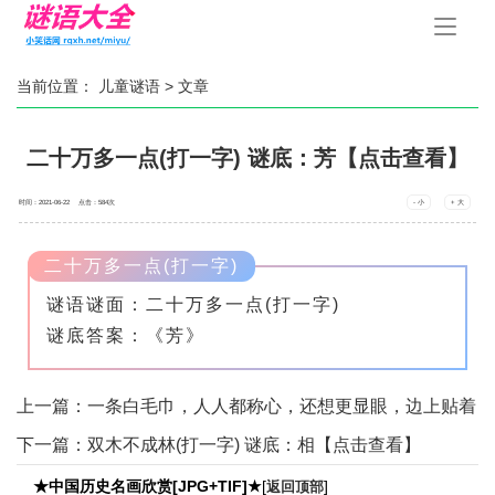
手
机
导
航
当前位置：
儿童谜语
> 文章
二十万多一点(打一字) 谜底：芳【点击查看】
时间：2021-06-22 点击：
584
次
- 小
+ 大
二十万多一点(打一字)
谜语谜面：二十万多一点(打一字)
谜底答案：《芳》
上一篇：
一条白毛巾，人人都称心，还想更显眼，边上贴着
金(打一字) 谜底：锦【点击查看】
下一篇：
双木不成林(打一字) 谜底：相【点击查看】
★中国历史名画欣赏[JPG+TIF]★
[
]
返回顶部