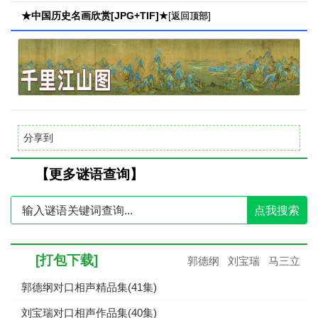
★中国历史名画欣赏[JPG+TIF]★
[
]
返回顶部
分享到
【更多谜语查询】
点我搜索
[打包下载]
郭德纲
刘宝瑞
马三立
郭德纲对口相声精品集(41集)
刘宝瑞对口相声作品集(40集)