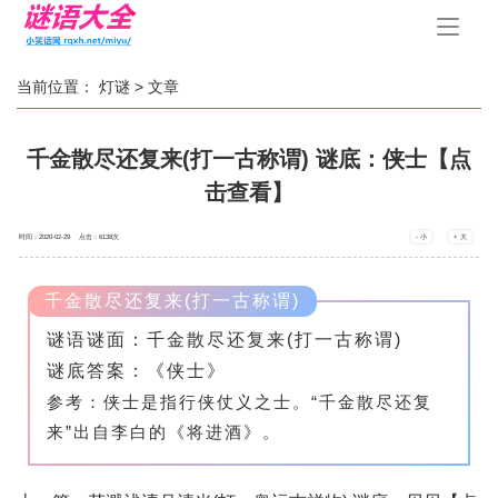
手
机
导
航
当前位置：
灯谜
> 文章
千金散尽还复来(打一古称谓) 谜底：侠士【点
击查看】
时间：2020-02-29 点击：
6138
次
- 小
+ 大
千金散尽还复来(打一古称谓)
谜语谜面：千金散尽还复来(打一古称谓)
谜底答案：《侠士》
参考：侠士是指行侠仗义之士。“千金散尽还复
来”出自李白的《将进酒》。