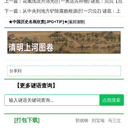
上一篇：
花溅浅渍月清光(打一奥运吉祥物) 谜底：贝贝【点
击查看】
下一篇：
从中央到地方铲除腐败根源(打一穴位2) 谜底：上
廉，下廉【点击查看】
★中国历史名画欣赏[JPG+TIF]★
[
]
返回顶部
分享到
【更多谜语查询】
点我搜索
[打包下载]
郭德纲
刘宝瑞
马三立