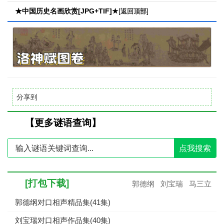
★中国历史名画欣赏[JPG+TIF]★
[
]
返回顶部
分享到
【更多谜语查询】
点我搜索
[打包下载]
郭德纲
刘宝瑞
马三立
郭德纲对口相声精品集(41集)
刘宝瑞对口相声作品集(40集)