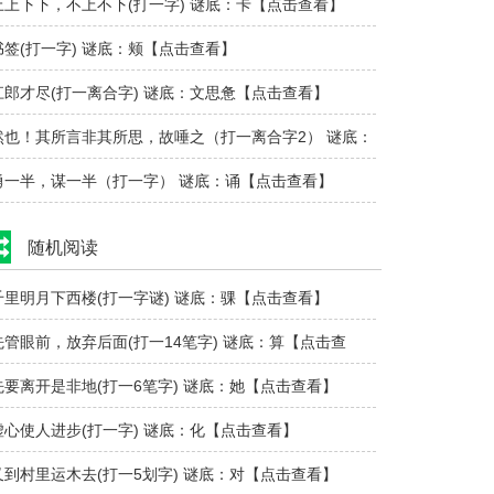
上上下下，不上不下(打一字) 谜底：卡【点击查看】
书签(打一字) 谜底：颊【点击查看】
江郎才尽(打一离合字) 谜底：文思惫【点击查看】
然也！其所言非其所思，故唾之（打一离合字2） 谜底：
嗯因心口、..
勇一半，谋一半（打一字） 谜底：诵【点击查看】
随机阅读
千里明月下西楼(打一字谜) 谜底：骒【点击查看】
先管眼前，放弃后面(打一14笔字) 谜底：算【点击查
看】
先要离开是非地(打一6笔字) 谜底：她【点击查看】
虚心使人进步(打一字) 谜底：化【点击查看】
又到村里运木去(打一5划字) 谜底：对【点击查看】