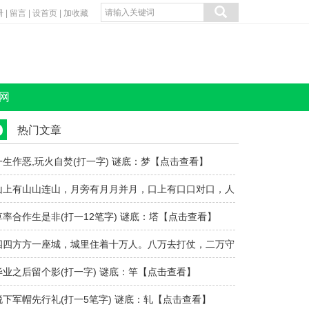
册
|
留言
|
设首页
|
加收藏
网
热门文章
一生作恶,玩火自焚(打一字) 谜底：梦【点击查看】
山上有山山连山，月旁有月月并月，口上有口口对口，人
旁有人人碰..
草率合作生是非(打一12笔字) 谜底：塔【点击查看】
四四方方一座城，城里住着十万人。八万去打仗，二万守
城门（打一..
毕业之后留个影(打一字) 谜底：竿【点击查看】
脱下军帽先行礼(打一5笔字) 谜底：轧【点击查看】