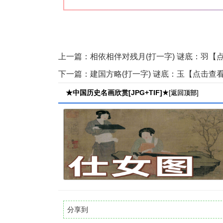
上一篇：
相依相伴对残月(打一字) 谜底：羽【
下一篇：
建国方略(打一字) 谜底：玉【点击查
★中国历史名画欣赏[JPG+TIF]★
[
]
返回顶部
分享到