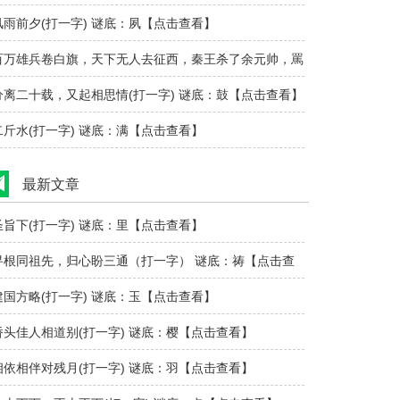
风雨前夕(打一字) 谜底：夙【点击查看】
百万雄兵卷白旗，天下无人去征西，秦王杀了余元帅，罵
完一阵把马..
分离二十载，又起相思情(打一字) 谜底：鼓【点击查看】
二斤水(打一字) 谜底：满【点击查看】
最新文章
圣旨下(打一字) 谜底：里【点击查看】
寻根同祖先，归心盼三通（打一字） 谜底：祷【点击查
看】
建国方略(打一字) 谜底：玉【点击查看】
桥头佳人相道别(打一字) 谜底：樱【点击查看】
相依相伴对残月(打一字) 谜底：羽【点击查看】