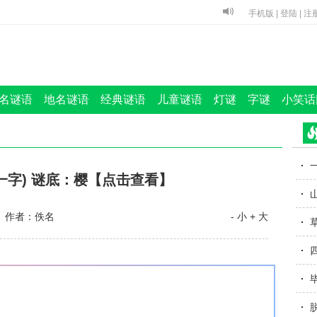
手机版
|
登陆
|
注
名谜语
地名谜语
经典谜语
儿童谜语
灯谜
字谜
小笑话
一字) 谜底：樱【点击查看】
 作者：佚名
- 小
+ 大