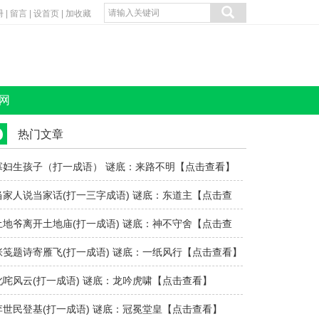
册
|
留言
|
设首页
|
加收藏
网
热门文章
寡妇生孩子（打一成语） 谜底：来路不明【点击查看】
当家人说当家话(打一三字成语) 谜底：东道主【点击查
看】
土地爷离开土地庙(打一成语) 谜底：神不守舍【点击查
看】
张笺题诗寄雁飞(打一成语) 谜底：一纸风行【点击查看】
叱咤风云(打一成语) 谜底：龙吟虎啸【点击查看】
李世民登基(打一成语) 谜底：冠冕堂皇【点击查看】