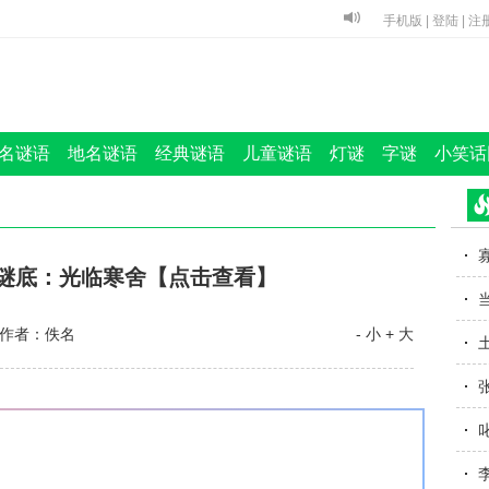
手机版
|
登陆
|
注
名谜语
地名谜语
经典谜语
儿童谜语
灯谜
字谜
小笑话
 谜底：光临寒舍【点击查看】
作者：佚名
- 小
+ 大