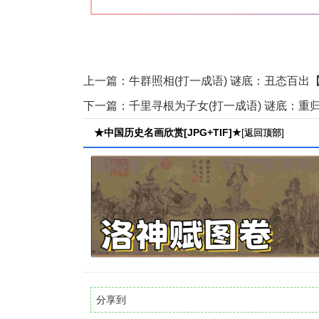
上一篇：
牛群照相(打一成语) 谜底：丑态百出
下一篇：
千里寻根为子女(打一成语) 谜底：重
★中国历史名画欣赏[JPG+TIF]★
[
]
返回顶部
分享到