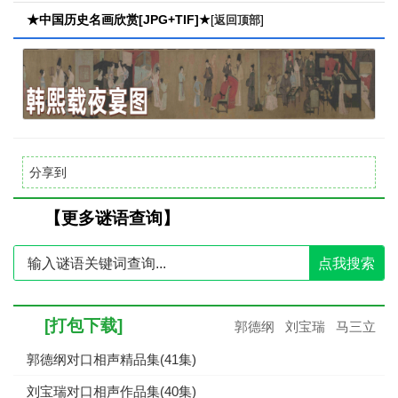
查看】
★中国历史名画欣赏[JPG+TIF]★
[
]
返回顶部
分享到
【更多谜语查询】
点我搜索
[打包下载]
郭德纲
刘宝瑞
马三立
郭德纲对口相声精品集(41集)
刘宝瑞对口相声作品集(40集)