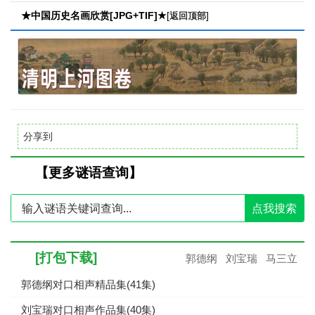
★中国历史名画欣赏[JPG+TIF]★
[
]
返回顶部
分享到
【更多谜语查询】
点我搜索
[打包下载]
郭德纲
刘宝瑞
马三立
郭德纲对口相声精品集(41集)
刘宝瑞对口相声作品集(40集)