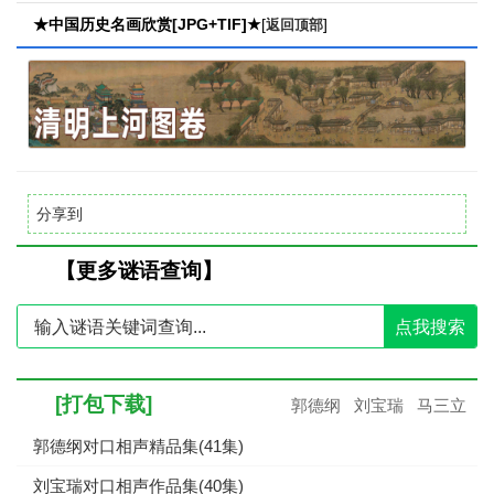
药(打一中药名) 谜底：蝼蛄【点击查看】
★中国历史名画欣赏[JPG+TIF]★
[
]
返回顶部
分享到
【更多谜语查询】
点我搜索
[打包下载]
郭德纲
刘宝瑞
马三立
郭德纲对口相声精品集(41集)
刘宝瑞对口相声作品集(40集)