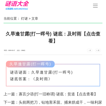
手
机
导
航
当前位置：
灯谜
> 文章
久旱逢甘露(打一晖号) 谜底：及时雨【点击查
看】
时间：2020-03-27 点击：
1396
次
- 小
+ 大
久旱逢甘露(打一晖号)
谜语谜面：久旱逢甘露(打一晖号)
谜底答案：《及时雨》
上一篇：
寡言少语(打一旧称谓) 谜底：贫道【点击查看】
下一篇：
头前两把刀，钻地害禾苗。捕来烘成干，一味利尿