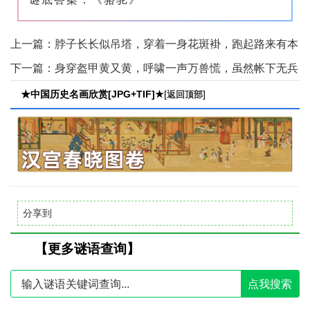
上一篇：
脖子长长似吊塔，穿着一身花斑褂，跑起路来有本
领，奔跑赛过千里马。(打一行走动物) 谜底：长颈鹿【点
下一篇：
身穿盔甲黄又黄，呼啸一声万兽慌，虽然帐下无兵
击..
马，百兽之中它称王。(打一行走动物) 谜底：虎【点击查
★中国历史名画欣赏[JPG+TIF]★
[
]
返回顶部
看..
分享到
【更多谜语查询】
点我搜索