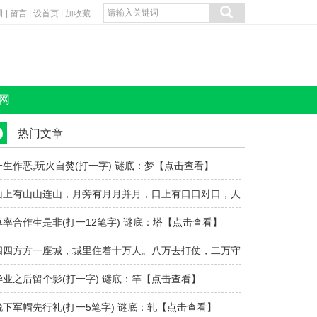
册
|
留言
|
设首页
|
加收藏
网
热门文章
一生作恶,玩火自焚(打一字) 谜底：梦【点击查看】
山上有山山连山，月旁有月月并月，口上有口口对口，人
旁有人人碰..
草率合作生是非(打一12笔字) 谜底：塔【点击查看】
四四方方一座城，城里住着十万人。八万去打仗，二万守
城门（打一..
毕业之后留个影(打一字) 谜底：竿【点击查看】
脱下军帽先行礼(打一5笔字) 谜底：轧【点击查看】