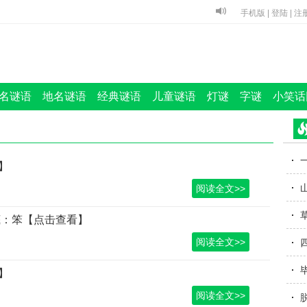
手机版
|
登陆
|
注
名谜语
地名谜语
经典谜语
儿童谜语
灯谜
字谜
小笑话
】
阅读全文>>
底：笨【点击查看】
阅读全文>>
】
阅读全文>>