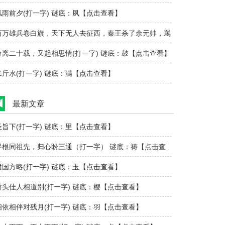
风雨前夕(打一字) 谜底：夙【点击查看】
百万雄兵卷白旗，天下无人去征西，秦王杀了余元帅，罵
完一阵把马..
分离二十载，又起相思情(打一字) 谜底：鼓【点击查看】
二斤水(打一字) 谜底：满【点击查看】
最新文章
圣旨下(打一字) 谜底：里【点击查看】
寻根同祖先，归心盼三通（打一字） 谜底：祷【点击查
看】
建国方略(打一字) 谜底：玉【点击查看】
桥头佳人相道别(打一字) 谜底：樱【点击查看】
相依相伴对残月(打一字) 谜底：羽【点击查看】