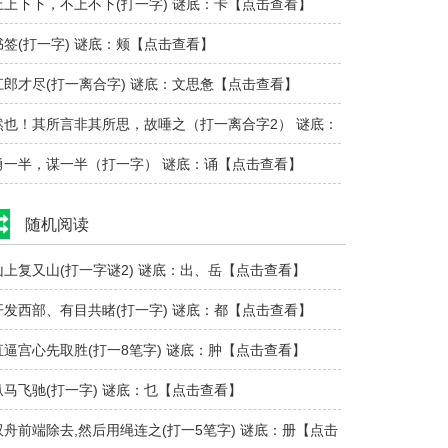
上上下下，不上不下(打一字) 谜底：卡【点击查看】
书签(打一字) 谜底：颊【点击查看】
江郎才尽(打一离合字) 谜底：文思惫【点击查看】
然也！其所言非其所思，故唾之（打一离合字2） 谜底：
嗯因心口、..
勇一半，谋一半（打一字） 谜底：诵【点击查看】
随机阅读
山上复又山(打一字谜2) 谜底：出、岳【点击查看】
开发西部、有目共睹(打一字) 谜底：都【点击查看】
直逼宫心先取胜(打一8笔字) 谜底：肿【点击查看】
纵马飞驰(打一字) 谜底：乜【点击查看】
双舟前端除去,然后用绳连之(打一5笔字) 谜底：册【点击