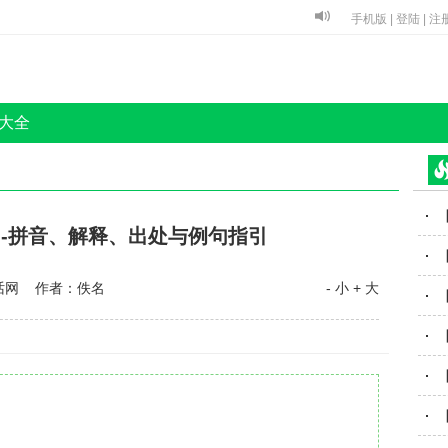
手机版
|
登陆
|
注
大全
-拼音、解释、出处与例句指引
话网 作者：佚名
- 小
+ 大