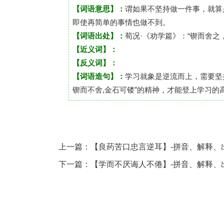
【词语意思】：
谓如果不坚持做一件事，就算
即使再简单的事情也做不到。
【词语出处】：
荀况·《劝学篇》：“锲而舍之
【近义词】：
【反义词】：
【词语造句】：
学习就象是逆流而上，需要坚
锲而不舍,金石可镂”的精神，才能登上学习的
上一篇：
【良药苦口忠言逆耳】-拼音、解释、
下一篇：
【学而不厌诲人不倦】-拼音、解释、