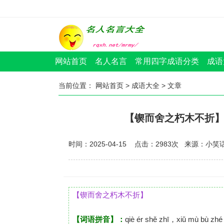
网站首页
名人名言
常用四字成语分类
成语
当前位置：
网站首页
>
成语大全
> 文章
【锲而舍之朽木不折】
时间：2025-04-15 点击：
2983
次
来源：小笑
【锲而舍之朽木不折】
【词语拼音】：
qiè ér shě zhī，xiǔ mù bù zhé