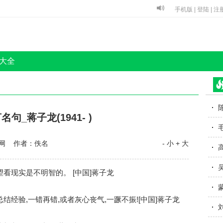
手机版
|
登陆
|
注
大全
句_蒋子龙(1941- )
网 作者：佚名
- 小
+ 大
望看现实是不明智的。 [中国]蒋子龙
总结经验,一错再错,或者灰心丧气,一蹶不振![中国]蒋子龙