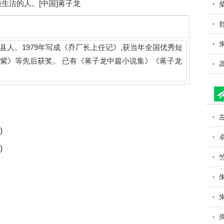
通生沽的人。[中国]蒋子龙
沧县人。1979年写成《乔厂长上任记》,获当年全国优秀短
蓝紫》等先后获奖。 已有《蒋子龙中篇小说集》《蒋子龙
)
)