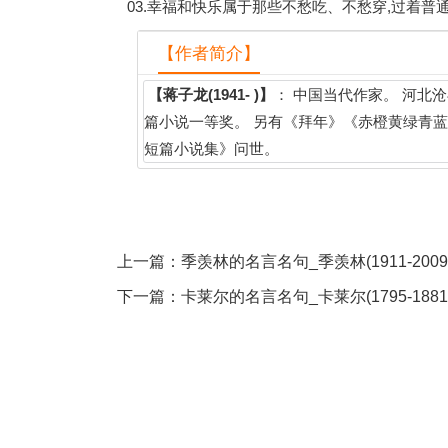
03.幸福和快乐属于那些不愁吃、不愁穿,过着普
【作者简介】
【蒋子龙(1941- )】
： 中国当代作家。 河北
篇小说一等奖。 另有《拜年》《赤橙黄绿青
短篇小说集》问世。
上一篇：
季羡林的名言名句_季羡林(1911-2009
下一篇：
卡莱尔的名言名句_卡莱尔(1795-1881