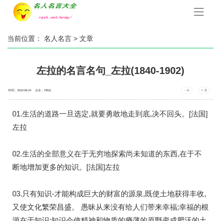
手
机
导
航
当前位置：
名人名言
> 文章
左拉的名言名句_左拉(1840-1902)
时间：2019-08-24 点击：
795
次
- 小
+ 大
01.生活的道路一旦选定,就要勇敢地走到底,决不回头。[法国]
左拉
02.生活的全部意义在于无穷地探索尚未知道的东西,在于不
断地增加更多的知识。[法国]左拉
03.只有知识-才能构成巨大的财富的源泉,既使土地获得丰收,
又使文化繁荣昌盛。 愚昧从来没有给人们带来幸福;幸福的根
源在于知识;知识会使精神和物质的瘠薄的原野变成肥沃的土