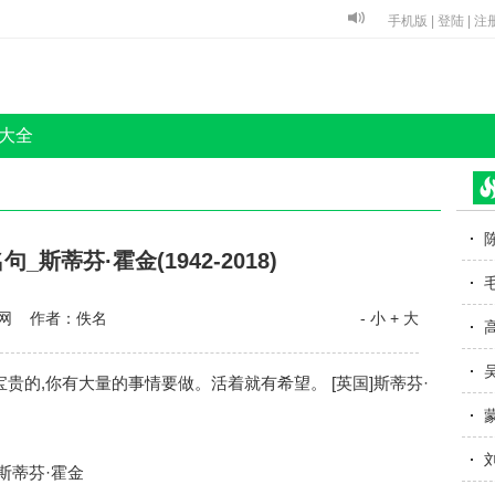
手机版
|
登陆
|
注
大全
斯蒂芬·霍金(1942-2018)
网 作者：佚名
- 小
+ 大
宝贵的,你有大量的事情要做。活着就有希望。 [英国]斯蒂芬·
斯蒂芬·霍金