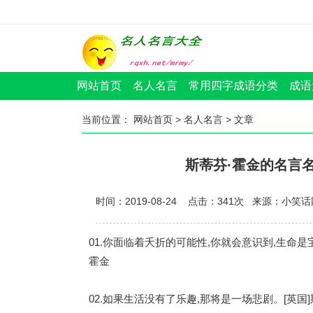
网站首页
名人名言
常用四字成语分类
成语
当前位置：
网站首页
>
名人名言
> 文章
斯蒂芬·霍金的名言名句_
时间：2019-08-24 点击：
341
次
来源：小笑话
01.你面临着夭折的可能性,你就会意识到,生命是
霍金
02.如果生活没有了乐趣,那将是一场悲剧。[英国]