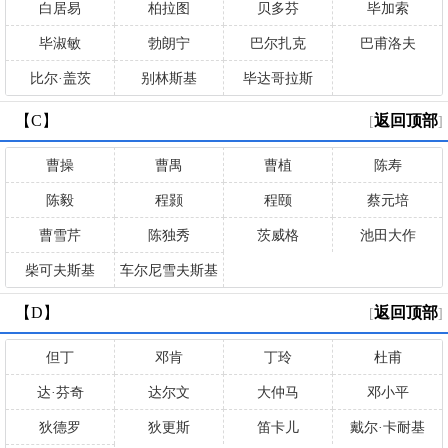
白居易
柏拉图
贝多芬
毕加索
毕淑敏
勃朗宁
巴尔扎克
巴甫洛夫
比尔·盖茨
别林斯基
毕达哥拉斯
【C】
返回顶部
[
]
曹操
曹禺
曹植
陈寿
陈毅
程颢
程颐
蔡元培
曹雪芹
陈独秀
茨威格
池田大作
柴可夫斯基
车尔尼雪夫斯基
【D】
返回顶部
[
]
但丁
邓肯
丁玲
杜甫
达·芬奇
达尔文
大仲马
邓小平
狄德罗
狄更斯
笛卡儿
戴尔·卡耐基