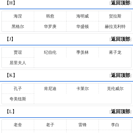
【H】
返回顶部
[
]
海涅
韩愈
海明威
贺拉斯
黑格尔
华罗庚
华盛顿
赫拉克利特
【J】
返回顶部
[
]
贾谊
纪伯伦
季羡林
蒋子龙
居里夫人
【K】
返回顶部
[
]
孔子
肯尼迪
卡莱尔
克伦威尔
夸美纽斯
【L】
返回顶部
[
]
老舍
老子
雷锋
李白