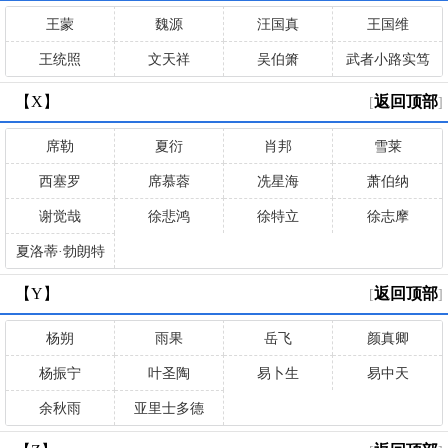
王蒙
魏源
汪国真
王国维
王统照
文天祥
吴伯箫
武者小路实笃
【X】
返回顶部
[
]
席勒
夏衍
肖邦
雪莱
西塞罗
席慕蓉
冼星海
萧伯纳
谢觉哉
徐悲鸿
徐特立
徐志摩
夏洛蒂·勃朗特
【Y】
返回顶部
[
]
杨朔
雨果
岳飞
颜真卿
杨振宁
叶圣陶
易卜生
易中天
余秋雨
亚里士多德