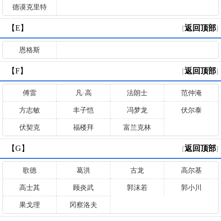
德谟克里特
【E】
返回顶部
[
]
恩格斯
【F】
返回顶部
[
]
傅雷
凡·高
法朗士
范仲淹
方志敏
丰子恺
冯梦龙
伏尔泰
伏契克
福楼拜
富兰克林
【G】
返回顶部
[
]
歌德
葛洪
古龙
高尔基
高士其
顾炎武
郭沫若
郭小川
果戈理
冈察洛夫