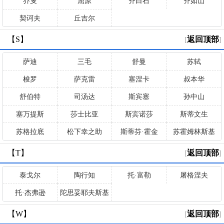
乔叟
屈原
齐白石
齐如山
契诃夫
丘吉尔
【S】
返回顶部
[
]
萨迪
三毛
舒曼
苏轼
梭罗
萨克雷
塞涅卡
叔本华
舒伯特
司汤达
斯宾塞
孙中山
塞万提斯
莎士比亚
斯宾诺莎
斯蒂文生
苏格拉底
松下幸之助
斯蒂芬·霍金
苏霍姆林斯基
【T】
返回顶部
[
]
泰戈尔
陶行知
托·富勒
屠格涅夫
托·杰弗逊
陀思妥耶夫斯基
【W】
返回顶部
[
]