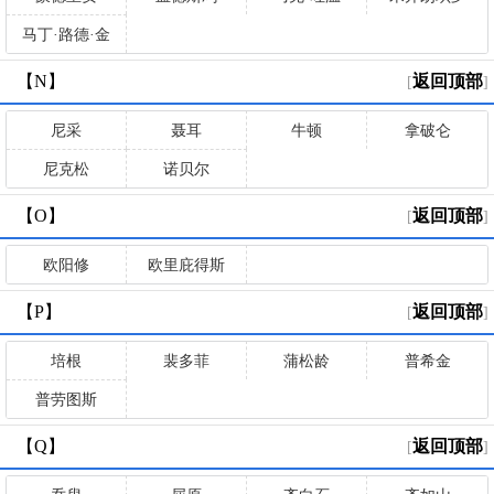
马丁·路德·金
【N】
返回顶部
[
]
尼采
聂耳
牛顿
拿破仑
尼克松
诺贝尔
【O】
返回顶部
[
]
欧阳修
欧里庇得斯
【P】
返回顶部
[
]
培根
裴多菲
蒲松龄
普希金
普劳图斯
【Q】
返回顶部
[
]