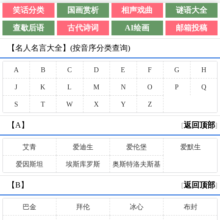
笑话分类
国画赏析
相声戏曲
谜语大全
查歇后语
古代诗词
AI绘画
邮箱投稿
【名人名言大全】(按音序分类查询)
A
B
C
D
E
F
G
H
J
K
L
M
N
O
P
Q
S
T
W
X
Y
Z
【A】
返回顶部
[
]
艾青
爱迪生
爱伦堡
爱默生
爱因斯坦
埃斯库罗斯
奥斯特洛夫斯基
【B】
返回顶部
[
]
巴金
拜伦
冰心
布封