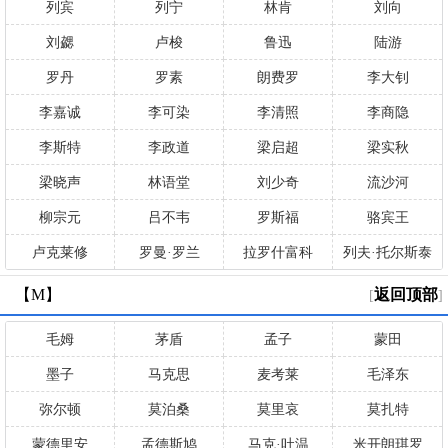
列宾
列宁
林肯
刘向
刘勰
卢梭
鲁迅
陆游
罗丹
罗素
朗费罗
李大钊
李嘉诚
李可染
李清照
李商隐
李斯特
李政道
梁启超
梁实秋
梁晓声
林语堂
刘少奇
流沙河
柳宗元
吕不韦
罗斯福
骆宾王
卢克莱修
罗曼·罗兰
拉罗什富科
列夫·托尔斯泰
【M】
返回顶部
[
]
毛姆
茅盾
孟子
蒙田
墨子
马克思
麦考莱
毛泽东
弥尔顿
莫泊桑
莫里哀
莫扎特
蒙德里安
孟德斯鸠
马克·吐温
米开朗琪罗