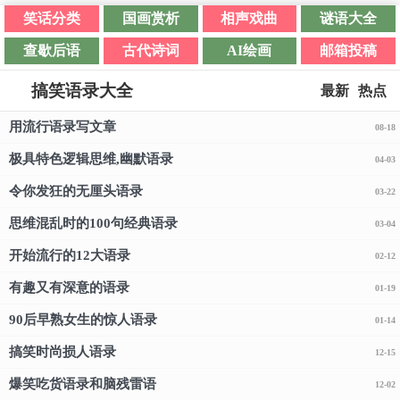
笑话分类
国画赏析
相声戏曲
谜语大全
查歇后语
古代诗词
AI绘画
邮箱投稿
搞笑语录大全
最新
热点
用流行语录写文章
08-18
极具特色逻辑思维,幽默语录
04-03
令你发狂的无厘头语录
03-22
思维混乱时的100句经典语录
03-04
开始流行的12大语录
02-12
有趣又有深意的语录
01-19
90后早熟女生的惊人语录
01-14
搞笑时尚损人语录
12-15
爆笑吃货语录和脑残雷语
12-02