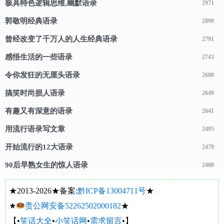
极具特色逻辑思维,幽默语录
2971
郭敬明经典语录
2899
曾经改变了千万人的人生经典语录
2791
感悟生活的一些语录
2743
令你发狂的无厘头语录
2680
搞笑时尚损人语录
2649
有趣又有深意的语录
2641
用流行语录写文章
2495
开始流行的12大语录
2479
90后早熟女生的惊人语录
2408
★2013-2026★备案:
黔ICP备13004711号
★
★
贵公网安备52262502000182
★
【•
笑话大全
•
小笑话网
•
需求留言
•】