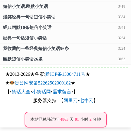
短信小笑话,幽默小笑话
3418
爆笑经典一句话短信小笑话
3384
经典幽默10条短信小笑话
3341
经典一句话短信小笑话
3284
我收藏的一些经典短信小笑话56条
3224
幽默短信小笑话26条
3052
★2013-2026★备案:
黔ICP备13004711号
★
★
贵公网安备52262502000182
★
【•
笑话大全
•
小笑话网
•
需求留言
•】
服务器支持: 【
阿里云
•
七牛云
】
本站已勉强运行
4865
天
01
小时
2
分钟