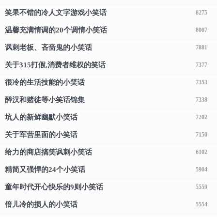
笑果不错的冷人文字游戏小笑话
8275
温馨充满情调的20个调情小笑话
8007
讽刺老板、吝啬鬼的小笑话
7881
关于315打假,消费者维权的笑话
7377
很冷的生活技能的小笑话
7353
醉汉和赌徒等小笑话锦集
7338
坑人的新鲜幽默小笑话
7202
关于军营里面的小笑话
7150
给力的商店搞笑讽刺小笑话
6102
精简又强悍的24个小笑话
5904
童年时代开心快乐的9则小笑话
5559
倍儿冷的损人的小笑话
5554