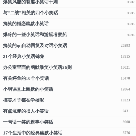
爆笑风趣的有趣小笑话十则
03-07
与“二战”相关的四个小笑话
03-05
搞笑的婚恋幽默小笑话
03-05
爆冷的一些小笑话和游艇考察船
03-05
搞笑的qq自动回复及对话小笑话
20293
21个经典小笑话锦集
17915
办公室里面的幽默暴笑小笑话26则
16021
有关鳄鱼的10个小笑话
13470
小明课堂上幽默的小笑话
12064
搞笑才子都在学校呢
10223
有点坑爹的损人小笑话
9431
一句话一笑的糗事小笑话
8968
17个生活中的经典幽默小笑话
8776