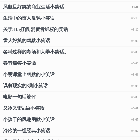
风趣且好笑的商业生活小笑话
03-11
生活中的雷人反讽小笑话
03-10
关于315打假,消费者维权的笑话
03-10
雷人好笑的幽默小笑话
03-09
各种这样的考场和大学小笑话。
03-09
春节爆笑小笑话
03-09
小明课堂上幽默的小笑话
03-08
讽刺现实的8则小笑话
03-08
电影一句话辣评
03-08
又冷又雷in语小笑话
03-07
小孩子的风趣幽默小笑话
03-07
冷冷的一组经典小笑话
03-07