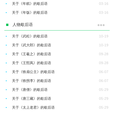
关于《年糕》的歇后语
03-16
关于《五月》的歇后语
10-19
关于《年饭》的歇后语
03-16
关于《五味瓶》的歇后语
10-19
人物歇后语
关于《五味》的歇后语
10-19
关于《五更(五更天)》的歇后语
10-18
关于《武松》的歇后语
10-19
关于《蜈蚣》的歇后语
10-18
关于《武大郎》的歇后语
10-19
关于《无头》的歇后语
10-18
关于《王羲之》的歇后语
09-28
关于《无情》的歇后语
10-18
关于《王熙凤》的歇后语
09-28
关于《无牵挂》的歇后语
10-18
关于《铁扇公主》的歇后语
06-07
关于《无门》的歇后语
10-18
关于《铁拐李》的歇后语
06-07
关于《无理(无理取闹)》的歇后语
10-18
关于《唐僧》的歇后语
05-29
关于《无赖》的歇后语
10-18
关于《唐三藏》的歇后语
05-29
关于《无结果》的歇后语
10-18
关于《太上老君》的歇后语
05-29