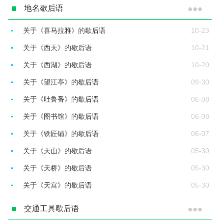
地名歇后语
关于《握手》的歇后语
10-12
关于《喜马拉雅》的歇后语
10-23
关于《蜗牛》的歇后语
10-12
关于《西天》的歇后语
10-21
关于《窝头》的歇后语
10-12
关于《西湖》的歇后语
10-20
关于《窝囊》的歇后语
10-12
关于《望江亭》的歇后语
09-30
关于《窝里横》的歇后语
10-12
关于《吐鲁番》的歇后语
06-08
关于《鸡窝里》的歇后语
10-12
关于《图书馆》的歇后语
06-08
关于《窝火》的歇后语
10-12
关于《铁匠铺》的歇后语
06-07
关于《瓮中》的歇后语
10-12
关于《天山》的歇后语
05-30
关于《问题》的歇后语
10-12
关于《天桥》的歇后语
05-30
关于《问路》的歇后语
10-12
关于《天宫》的歇后语
05-30
关于《稳拿》的歇后语
10-12
交通工具歇后语
关于《蚊子》的歇后语
10-12