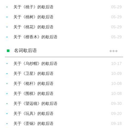
关于《膝盖》的歇后语
10-21
关于《桃子》的歇后语
05-29
关于《稀粥》的歇后语
10-21
关于《桃树》的歇后语
05-29
关于《稀泥》的歇后语
10-21
关于《桃花》的歇后语
05-29
关于《稀饭》的歇后语
关于《檀香木》的歇后语
10-21
05-29
关于《西装》的歇后语
10-21
名词歇后语
关于《西洋》的歇后语
10-21
关于《乌纱帽》的歇后语
10-17
关于《西天》的歇后语
10-21
关于《卫星》的歇后语
10-09
关于《西山》的歇后语
10-21
关于《桅杆》的歇后语
10-08
关于《西湖》的歇后语
10-20
关于《围棋》的歇后语
10-08
关于《西瓜皮》的歇后语
10-20
关于《望远镜》的歇后语
09-30
关于《西瓜》的歇后语
10-20
关于《玩具》的歇后语
09-20
关于《西北风》的歇后语
10-20
关于《歪锅》的歇后语
09-18