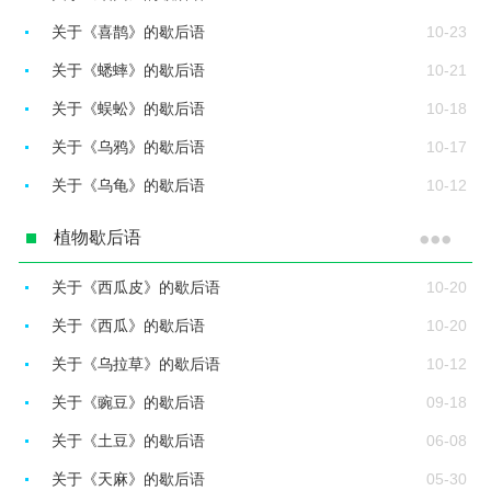
关于《喜马拉雅》的歇后语
10-23
关于《喜鹊》的歇后语
10-23
关于《喜欢》的歇后语
10-22
关于《蟋蟀》的歇后语
10-21
关于《喜爱》的歇后语
10-22
关于《蜈蚣》的歇后语
10-18
关于《洗澡》的歇后语
10-22
关于《乌鸦》的歇后语
10-17
关于《洗头》的歇后语
10-22
关于《乌龟》的歇后语
10-12
关于《洗手》的歇后语
10-22
植物歇后语
关于《洗脸》的歇后语
10-22
关于《洗脚》的歇后语
10-22
关于《西瓜皮》的歇后语
10-20
关于《洗菜》的歇后语
10-22
关于《西瓜》的歇后语
10-20
关于《洗不清》的歇后语
10-22
关于《乌拉草》的歇后语
10-12
关于《媳妇》的歇后语
10-22
关于《豌豆》的歇后语
09-18
关于《席子》的歇后语
10-21
关于《土豆》的歇后语
06-08
关于《蟋蟀》的歇后语
10-21
关于《天麻》的歇后语
05-30