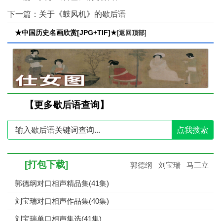
下一篇：
关于《鼓风机》的歇后语
★中国历史名画欣赏[JPG+TIF]★
[
]
返回顶部
【更多歇后语查询】
点我搜索
[打包下载]
郭德纲
刘宝瑞
马三立
郭德纲对口相声精品集(41集)
刘宝瑞对口相声作品集(40集)
刘宝瑞单口相声集选(41集)