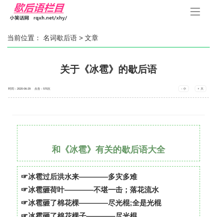
手
机
导
航
当前位置：
名词歇后语
> 文章
关于《冰雹》的歇后语
时间：2020-06-29 点击：
570
次
- 小
+ 大
和《冰雹》有关的歇后语大全
☞冰雹过后洪水来————多灾多难
☞冰雹砸荷叶————不堪一击；落花流水
☞冰雹砸了棉花棵————尽光棍;全是光棍
☞冰雹砸了棉花棵子————尽光棍