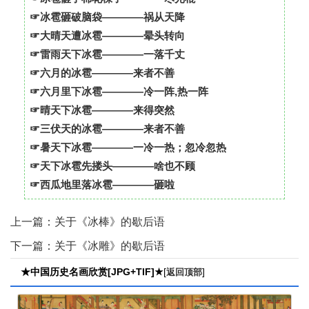
☞冰雹砸破脑袋————祸从天降
☞大晴天遭冰雹————晕头转向
☞雷雨天下冰雹————一落千丈
☞六月的冰雹————来者不善
☞六月里下冰雹————冷一阵,热一阵
☞晴天下冰雹————来得突然
☞三伏天的冰雹————来者不善
☞暑天下冰雹————一冷一热；忽冷忽热
☞天下冰雹先搂头————啥也不顾
☞西瓜地里落冰雹————砸啦
上一篇：
关于《冰棒》的歇后语
下一篇：
关于《冰雕》的歇后语
★中国历史名画欣赏[JPG+TIF]★
[
]
返回顶部