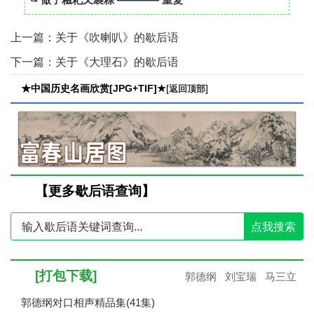
上一篇：
关于《吹喇叭》的歇后语
下一篇：
关于《大理石》的歇后语
★中国历史名画欣赏[JPG+TIF]★
[
]
返回顶部
【更多歇后语查询】
点我搜索
[打包下载]
郭德纲
刘宝瑞
马三立
郭德纲对口相声精品集(41集)