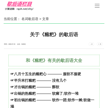
手
机
导
航
当前位置：
名词歇后语
> 文章
关于《糍粑》的歇后语
时间：2020-07-23 点击：
5420
次
- 小
+ 大
和《糍粑》有关的歇后语大全
☞八月十五生的糍粑心 ———— 服软不服硬
☞半升米打糍粑 ———— 没有几个
☞才出锅的糍粑 ———— 酥软
☞出锅的热糍粑 ———— 软瘫了;软作一堆
☞初出锅的糍粑 ———— 软作一团;软作一摊;软做一
塌