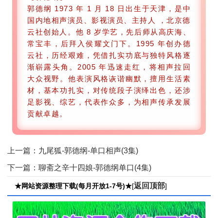
郭德纲 1973 年 1 月 18 日出生于天津，是中
国内地相声演员、影视演员、主持人 ，北京德
云社创始人。他 8 岁学艺，先后师从高庆海、
常宝丰，后拜入侯耀文门下。1995 年创办德
云社，历经艰难，凭借扎实功底与独特风格逐
渐崭露头角。2005 年迅速走红，将相声拉回
大众视野。他表演风格诙谐幽默，擅用生活素
材，基本功扎实，对传统段子演绎出色，还涉
足影视、综艺，代表作众多，为相声传承发展
贡献卓越。
上一篇：
九尾狐-郭德纲-单口相声(3集)
下一篇：
聊斋之辛十四娘-郭德纲单口(4集)
返回顶部
★网站资源整理下载(每月开放1-7号)★
[
]