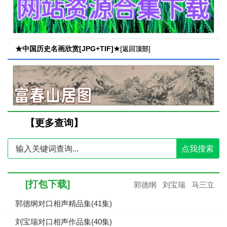
★中国历史名画欣赏[JPG+TIF]★
[
]
返回顶部
【更多查询】
点我搜索
[打包下载]
郭德纲
刘宝瑞
马三立
郭德纲对口相声精品集(41集)
刘宝瑞对口相声作品集(40集)