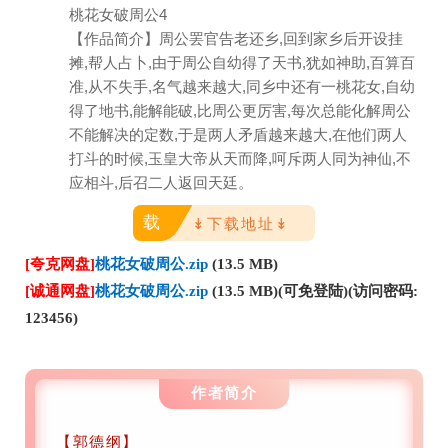
桃花女破周公4
【作品简介】周公罢官告老还乡,回到家乡后开设挂
摊,帮人占卜,由于周公自幼得了天书,犹如神助,百算百
准,从不失手,名气越来越大,同乡中还有一桃花女,自幼
得了地书,能解能破,比周公更厉害,每次总能化解周公
不能解决的定数,于是两人矛盾越来越大,在他们两人
打斗的时候,玉皇大帝从天而降,呵斥两人同为神仙,不
应相斗,后召二人返回天廷。
载
↡下载地址↡
[夸克网盘]
桃花女破周公.zip
(13.5 MB)
[诚通网盘]
桃花女破周公.zip
(13.5 MB)(可免登陆)(访问密码:
123456)
作者简介
【郭德纲】