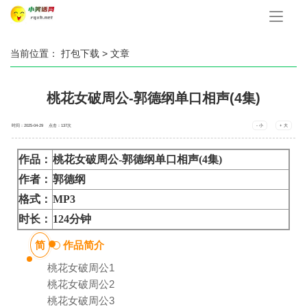
手
机
导
航
当前位置：
打包下载
> 文章
桃花女破周公-郭德纲单口相声(4集)
时间：2025-04-29 点击：
137
次
- 小
+ 大
作品：
桃花女破周公-郭德纲单口相声(4集)
作者：
郭德纲
格式：
MP3
时长：
124分钟
简
作品简介
桃花女破周公1
桃花女破周公2
桃花女破周公3