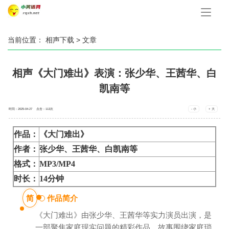
手
机
导
航
当前位置：
相声下载
> 文章
相声《大门难出》表演：张少华、王茜华、白
凯南等
时间：2025-04-27 点击：
113
次
- 小
+ 大
作品：
《大门难出》
作者：
张少华、王茜华、白凯南等
格式：
MP3/MP4
时长：
14分钟
简
作品简介
《大门难出》由张少华、王茜华等实力演员出演，是
一部聚焦家庭现实问题的精彩作品。故事围绕家庭琐