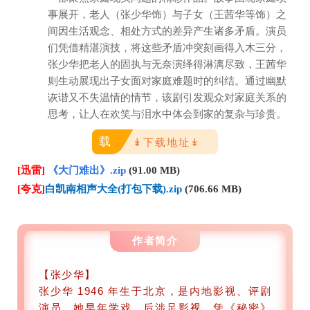
事展开，老人（张少华饰）与子女（王茜华等饰）之
间因生活观念、相处方式的差异产生诸多矛盾。演员
们凭借精湛演技，将这些矛盾冲突刻画得入木三分，
张少华把老人的固执与无奈演绎得淋漓尽致，王茜华
则生动展现出子女面对家庭难题时的纠结。通过幽默
诙谐又不失温情的情节，该剧引发观众对家庭关系的
思考，让人在欢笑与泪水中体会到家的复杂与珍贵。
载
↡下载地址↡
[迅雷]
《大门难出》.zip
(91.00 MB)
[夸克]
白凯南相声大全(打包下载).zip
(706.66 MB)
作者简介
【张少华】
张少华 1946 年生于北京，是内地影视、评剧
演员。她早年学戏，后涉足影视，凭《秘密》