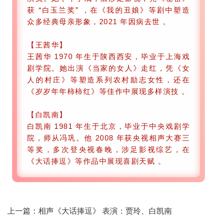
获 “白玉兰奖” ，在《我的丑娘》等剧中塑造
众多经典母亲形象，2021 年因病去世 。
【王茜华】
王茜华 1970 年生于陕西西安，毕业于上海戏
剧学院。她出演《当家的女人》走红，凭《女
人的村庄》等塑造系列农村励志女性，还在
《岁岁年年柿柿红》等佳作中展现多样演技 。
【白凯南】
白凯南 1981 年生于北京，毕业于中央戏剧学
院，师从冯巩。他 2008 年获央视相声大赛三
等奖，多次登央视春晚，涉足影视综艺，在
《大话捧逗》等作品中展现喜剧天赋 。
上一篇：
相声《大话捧逗》 表演：贾玲、白凯南