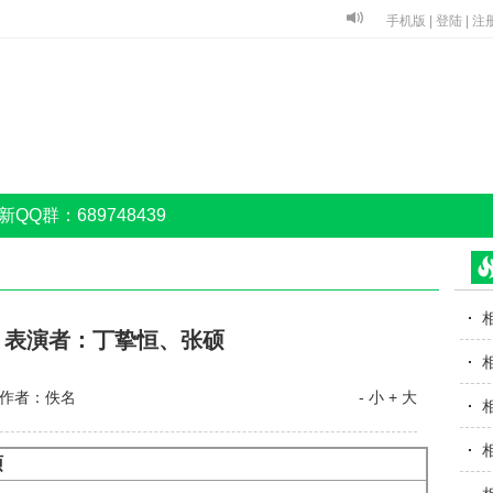
手机版
|
登陆
|
注
新QQ群：689748439
》表演者：丁挚恒、张硕
作者：佚名
- 小
+ 大
硕