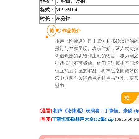
作者：
丁挚恒、张硕
格式：
MP3/MP4
时长：
26分钟
简
作品简介
相声《论捧逗》是丁挚恒和张硕演绎的经
探讨与幽默呈现。表演伊始，两人就对捧
凭借敏捷的思维和生动的语言，极力阐述
强调捧哏不可或缺。他们通过模拟不同场
色互换后引发的混乱，将捧逗之间微妙的
演中这两个关键角色的特点与联系，更领
魅力。
载
[迅雷]
相声《论捧逗》表演者：丁挚恒、张硕.zi
[夸克]
丁挚恒张硕相声大全(22集).zip
(3655.68 M