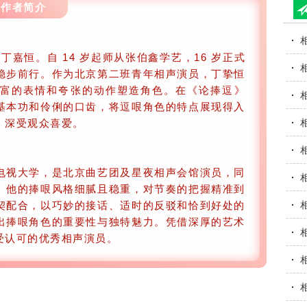
作者简介
，原名丁嘉恒。自 14 岁起师从张伯鑫学艺，16 岁正式
稳步前行。作为北京第二班青年相声演员，丁挚恒
富的表情和夸张的动作塑造角色。在《论捧逗》
基本功和伶俐的口齿，将逗哏角色的特点展现得入
，深受观众喜爱。
电视大学，是北京曲艺团及星夜相声会馆演员，同
。他的捧哏风格细腻且稳重，对节奏的把握精准到
契配合，以巧妙的接话、适时的反驳和恰到好处的
出捧哏角色的重要性与独特魅力。凭借深厚的艺术
受认可的优秀相声演员。