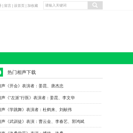
册
|
留言
|
设首页
|
加收藏
热门相声下载
相声《开会》表演者：姜昆、唐杰忠
相声《“左派”行医》表演者：姜昆、李文华
相声《学跳舞》表演者：杜鹤来、刘献伟
相声《武训徒》表演：曹云金、李春艺、郭鸿斌