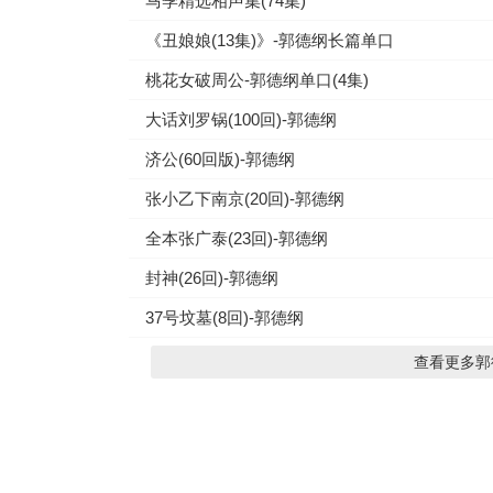
马季精选相声集(74集)
《丑娘娘(13集)》-郭德纲长篇单口
桃花女破周公-郭德纲单口(4集)
大话刘罗锅(100回)-郭德纲
济公(60回版)-郭德纲
张小乙下南京(20回)-郭德纲
全本张广泰(23回)-郭德纲
封神(26回)-郭德纲
37号坟墓(8回)-郭德纲
查看更多郭德
友情链接
笑话大全
戏曲资源免费下载
外贸建站