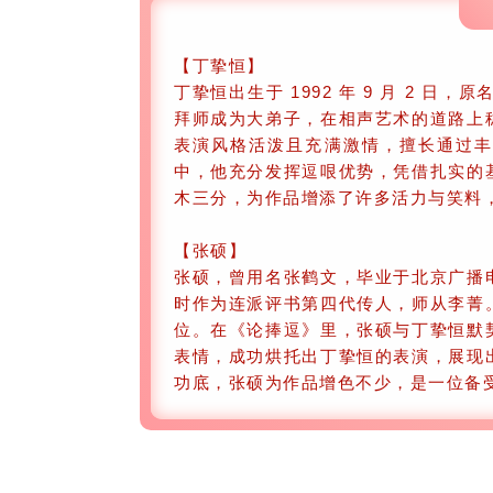
【丁挚恒】
丁挚恒出生于 1992 年 9 月 2 日
拜师成为大弟子，在相声艺术的道路上
表演风格活泼且充满激情，擅长通过丰
中，他充分发挥逗哏优势，凭借扎实的
木三分，为作品增添了许多活力与笑料
【张硕】
张硕，曾用名张鹤文，毕业于北京广播
时作为连派评书第四代传人，师从李菁
位。在《论捧逗》里，张硕与丁挚恒默
表情，成功烘托出丁挚恒的表演，展现
功底，张硕为作品增色不少，是一位备