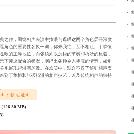
典之作，围绕相声表演中捧哏与逗哏这两个角色展开深度
逗角色的重要性各执一词，你来我往，互不相让。丁挚恒
逗哏的主导地位，而张硕则以沉稳的节奏和巧妙的反驳，
景下捧逗配合的状况，演绎出各种令人捧腹的情节，如角
关系展现得淋漓尽致。在欢笑中，观众不仅了解到相声表
略到丁挚恒和张硕精湛的相声技艺，以及传统相声的独特
↡下载地址↡
p
(126.30 MB)
B)