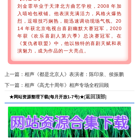
刘金霏毕业于天津北方曲艺学校，2008 年加
入嘻哈包袱铺。他表演充满活力，风格火爆热
烈，逗哏技巧娴熟，能迅速调动现场气氛。20
14 年获北京电视台喜剧幽默大赛冠军，2020
年获《欢乐喜剧人第六季》总决赛冠军。在
《复仇者联盟》中，他以独特的喜剧天赋和表
演魅力，成为作品的一大亮点。
上一篇：
相声《都是北京人》表演者：陈印泉、侯振鹏
下一篇：
相声《高尤十周年》相声专场全程回顾
返回顶部
★网站资源整理下载(每月开放1-7号)★
[
]