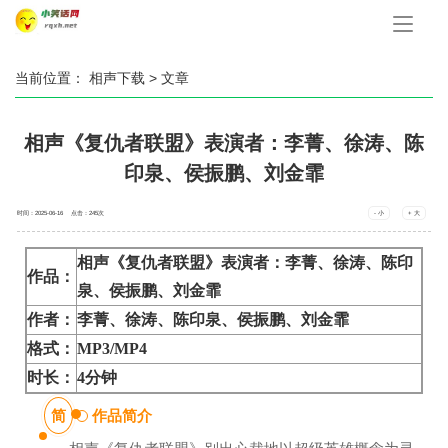
手
机
导
航
当前位置：
相声下载
> 文章
相声《复仇者联盟》表演者：李菁、徐涛、陈
印泉、侯振鹏、刘金霏
时间：2025-06-16 点击：
245
次
- 小
+ 大
相声《复仇者联盟》表演者：李菁、徐涛、陈印
作品：
泉、侯振鹏、刘金霏
作者：
李菁、徐涛、陈印泉、侯振鹏、刘金霏
格式：
MP3/MP4
时长：
4分钟
简
作品简介