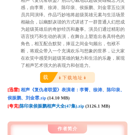
相声《复仇者联盟》别出心裁地以超级英雄概念为灵
感，由李菁、徐涛、陈印泉、侯振鹏、刘金霏五位演
员共同演绎。作品巧妙地将超级英雄元素与生活场景
相融合，以幽默诙谐的方式讲述了一群普通人幻想成
为超级英雄后的奇妙经历和趣事。演员们通过精彩的
语言技巧和生动的表演，在舞台上塑造出各具特色的
角色，相互配合默契，捧逗之间金句频出，包袱不
断，将观众带入一个充满欢乐与想象的世界，让大家
在欢笑中感受到超级英雄的魅力和生活的乐趣，展现
了相声艺术强大的表现力和创造力。
载
↡下载地址↡
[迅雷]
相声《复仇者联盟》表演者：李菁、徐涛、陈印泉、
侯振鹏、刘金霏.zip
(14.10 MB)
[夸克]
陈印泉侯振鹏相声大全(47集).zip
(3126.1‬ MB)
作者简介