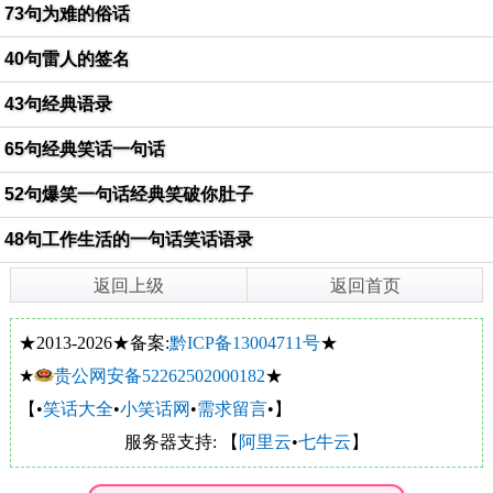
73句为难的俗话
40句雷人的签名
43句经典语录
65句经典笑话一句话
52句爆笑一句话经典笑破你肚子
48句工作生活的一句话笑话语录
返回上级
返回首页
★2013-2026★备案:
黔ICP备13004711号
★
★
贵公网安备52262502000182
★
【•
笑话大全
•
小笑话网
•
需求留言
•】
服务器支持: 【
阿里云
•
七牛云
】