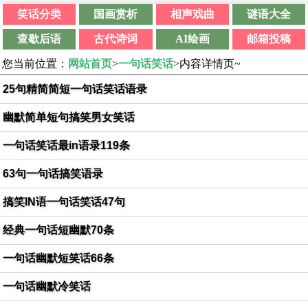
笑话分类
国画赏析
相声戏曲
谜语大全
查歇后语
古代诗词
AI绘画
邮箱投稿
您当前位置：
网站首页
>
一句话笑话
>内容详情页~
25句精简简短一句话笑话语录
幽默简单短句搞笑男女笑话
一句话笑话最in语录119条
63句一句话搞笑语录
搞笑IN语一句话笑话47句
经典一句话短幽默70条
一句话幽默短笑话66条
一句话幽默冷笑话