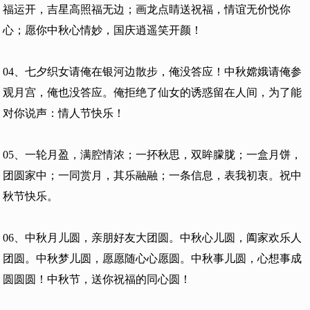
福运开，吉星高照福无边；画龙点睛送祝福，情谊无价悦你
心；愿你中秋心情妙，国庆逍遥笑开颜！
04、七夕织女请俺在银河边散步，俺没答应！中秋嫦娥请俺参
观月宫，俺也没答应。俺拒绝了仙女的诱惑留在人间，为了能
对你说声：情人节快乐！
05、一轮月盈，满腔情浓；一抔秋思，双眸朦胧；一盒月饼，
团圆家中；一同赏月，其乐融融；一条信息，表我初衷。祝中
秋节快乐。
06、中秋月儿圆，亲朋好友大团圆。中秋心儿圆，阖家欢乐人
团圆。中秋梦儿圆，愿愿随心心愿圆。中秋事儿圆，心想事成
圆圆圆！中秋节，送你祝福的同心圆！