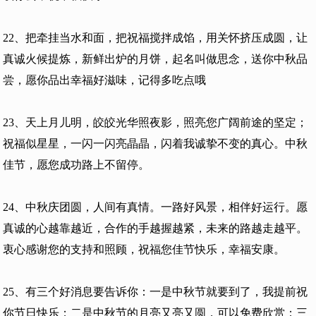
22、把牵挂当水和面，把祝福搅拌成馅，用关怀挤压成圆，让
真诚火候提炼，新鲜出炉的月饼，起名叫做思念，送你中秋品
尝，愿你品出幸福好滋味，记得多吃点哦
23、天上月儿明，皎皎光华照夜影，照亮您广阔前途的坚定；
祝福似星星，一闪一闪亮晶晶，闪着我诚挚不变的真心。中秋
佳节，愿您成功路上不留停。
24、中秋庆团圆，人间有真情。一路好风景，相伴好运行。愿
真诚的心越靠越近，合作的手越握越紧，未来的路越走越平。
衷心感谢您的支持和照顾，祝福您佳节快乐，幸福安康。
25、有三个好消息要告诉你：一是中秋节就要到了，我提前祝
你节日快乐；二是中秋节的月亮又亮又圆，可以免费欣赏；三