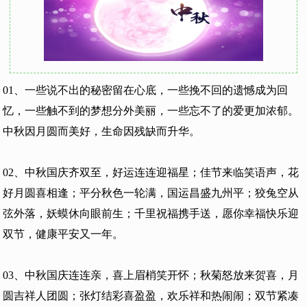
01、一些说不出的秘密留在心底，一些挽不回的遗憾成为回
忆，一些触不到的梦想分外美丽，一些忘不了的爱更加浓郁。
中秋因月圆而美好，生命因残缺而升华。
02、中秋国庆齐双至，好运连连迎福星；佳节来临笑语声，花
好月圆喜相逢；平分秋色一轮满，国运昌盛九州平；狡兔空从
弦外落，妖蟆休向眼前生；千里祝福携手送，愿你幸福快乐迎
双节，健康平安又一年。
03、中秋国庆连连亲，喜上眉梢笑开怀；秋菊怒放来贺喜，月
圆吉祥人团圆；张灯结彩喜盈盈，欢乐祥和热闹闹；双节紧凑