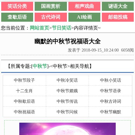
笑话分类
国画赏析
相声戏曲
谜语大全
查歇后语
古代诗词
AI绘画
邮箱投稿
您当前位置：
网站首页
>
节日笑话
>内容详情页~
幽默的中秋节祝福语大全
发表于 2018-09-15_10:24:00 6058阅
【所属专题:[
中秋节
]-<中秋节>相关导航】
中秋节段子
中秋冷笑话
中秋小笑话
十二生肖
中秋节嫦娥
中秋节语录
中秋歇后语
中秋节传说
中秋古诗词
中秋祝福语
中秋节问候
中秋节幽默