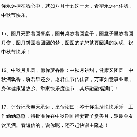
你永远挂在我心中，就如八月十五这一天，希望永远记住我，
中秋节快乐。
15、圆月亮照着圆餐桌，圆餐桌放着圆盘子，圆盘子里放着圆
月饼，圆月饼圆着圆圆的梦，圆圆的梦想就要圆满的实现。祝
中秋节快乐！
16、中秋月儿圆，愿你梦香甜；中秋月饼甜，健康又团圆；中
秋酒飘香，盼君早还乡。愿君佳节传佳音，万事如意事业顺，
身体健康返故乡。举家快乐度佳节，其乐融融福满门！
17、评分记录奉天承运，皇帝诏曰：鉴于你生活快快乐乐，工
作勤勤恳恳，特批准你在中秋期间携妻带子赏美月，邀朋会友
饮美酒。看短信的，说你呢，还不赶快谢主隆恩！