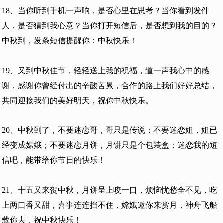
18、当你听到手机一声响，是否心里在思考？当你看到发件
人，是否猜到我心意？当你打开短信后，是否想到我的目的？
中秋到，发条短信提醒你：中秋快乐！
19、又到中秋佳节，轻轻送上我的祝福，道一声我心中的感
谢，感谢你曾经付出的辛酸苦累，合作的路上我们好好总结，
共同迎接我们的美好明天，祝你中秋快乐。
20、中秋到了，不要迷恋哥，哥只是传说；不要迷恋姐，姐已
经变成嫦娥；不要迷恋月饼，月饼只是个包装盒；迷恋我的短
信吧，能带给你节日的快乐！
21、十五又来贺中秋，月饼呈上咬一口，烦恼忧愁全不见，吃
上两口香又甜，喜事连连挡不住，嫦娥邀你来赏月，神舟飞船
载你去，祝中秋快乐！