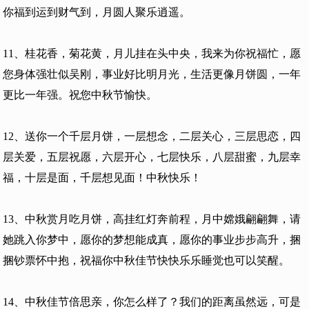
你福到运到财气到，月圆人聚乐逍遥。
11、桂花香，菊花黄，月儿挂在头中央，我来为你祝福忙，愿
您身体强壮似吴刚，事业好比明月光，生活更像月饼圆，一年
更比一年强。祝您中秋节愉快。
12、送你一个千层月饼，一层想念，二层关心，三层思恋，四
层关爱，五层祝愿，六层开心，七层快乐，八层甜蜜，九层幸
福，十层是面，千层想见面！中秋快乐！
13、中秋赏月吃月饼，高挂红灯奔前程，月中嫦娥翩翩舞，请
她跳入你梦中，愿你的梦想能成真，愿你的事业步步高升，捆
捆钞票怀中抱，祝福你中秋佳节快快乐乐睡觉也可以笑醒。
14、中秋佳节倍思亲，你怎么样了？我们的距离虽然远，可是