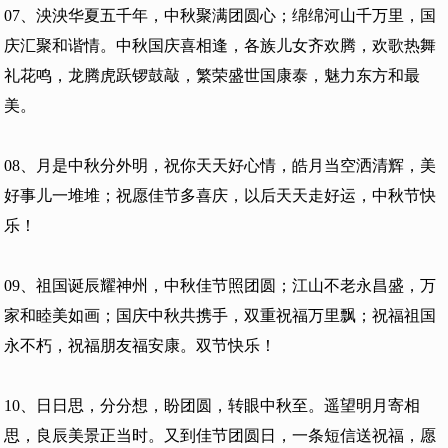
07、泱泱华夏五千年，中秋聚满团圆心；绵绵河山千万里，国
庆汇聚和谐情。中秋国庆喜相逢，各族儿女齐欢腾，欢歌热舞
礼花鸣，龙腾虎跃锣鼓敲，繁荣盛世国康泰，魅力东方和最
美。
08、月是中秋分外明，祝你天天好心情，皓月当空洒清辉，美
好事儿一堆堆；祝愿佳节多喜庆，以后天天走好运，中秋节快
乐！
09、祖国诞辰耀神州，中秋佳节照团圆；江山不老永昌盛，万
家和睦美如画；国庆中秋共携手，双重祝福万里飘；祝福祖国
永不朽，祝福朋友福安康。双节快乐！
10、日日思，分分想，盼团圆，转眼中秋至。遥望明月寄相
思，良辰美景正当时。又到佳节团圆日，一条短信送祝福，愿