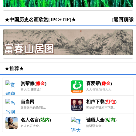
★中国历史名画欣赏[JPG+TIF]★
返回顶部
[
]
★推荐★
赏帮赚(
赚金
)
喜爱帮(
赚金
)
帮人忙,赚赏金!
人人帮我,我帮人人!
当当网
相声下载(
打包
)
敢作敢当购物网站。
郭德纲于谦相声下载。
名人名言(
站内
)
谜语大全(
站内
)
名人名言大全。
猜谜语大全。