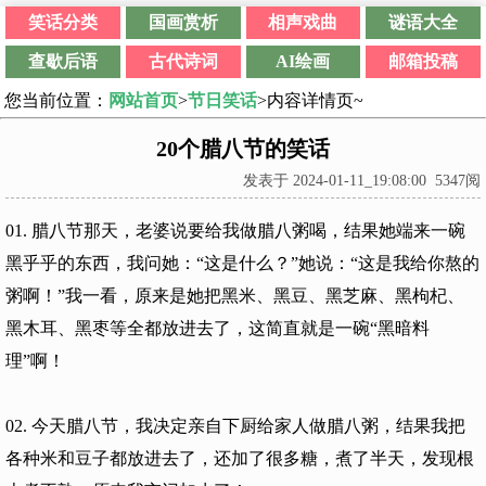
笑话分类
国画赏析
相声戏曲
谜语大全
查歇后语
古代诗词
AI绘画
邮箱投稿
您当前位置：
网站首页
>
节日笑话
>内容详情页~
20个腊八节的笑话
发表于 2024-01-11_19:08:00 5347阅
01. 腊八节那天，老婆说要给我做腊八粥喝，结果她端来一碗
黑乎乎的东西，我问她：“这是什么？”她说：“这是我给你熬的
粥啊！”我一看，原来是她把黑米、黑豆、黑芝麻、黑枸杞、
黑木耳、黑枣等全都放进去了，这简直就是一碗“黑暗料
理”啊！
02. 今天腊八节，我决定亲自下厨给家人做腊八粥，结果我把
各种米和豆子都放进去了，还加了很多糖，煮了半天，发现根